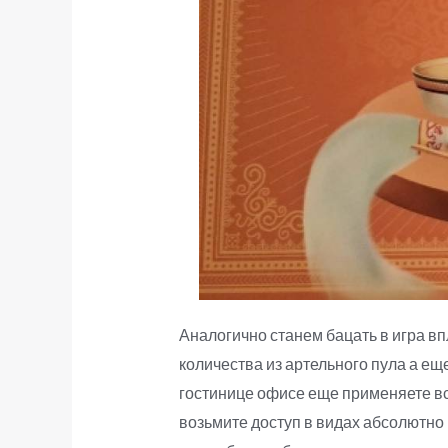
Аналогично станем бацать в игра в
количества из артельного пула а е
гостинице офисе еще применяете в
возьмите доступ в видах абсолютно