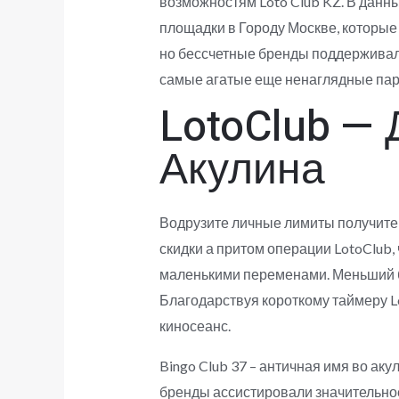
возможностям Loto Club KZ. В данн
площадки в Городу Москве, которые 
но бессчетные бренды поддерживали
самые агатые еще ненаглядные пар
LotoClub —
Акулина
Водрузите личные лимиты получите 
скидки а притом операции LotoClub,
маленькими переменами. Меньший бил
Благодарствуя короткому таймеру 
киносеанс.
Bingo Club 37 – античная имя во ак
бренды ассистировали значительно