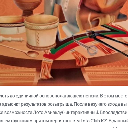
плоть до единичной основополагающею пенсии. В этом месте
ще адъюнкт результатов розыгрыша. После везучего входа в
се возможности Лото Авиаклуб интерактивный. Впоследств
 всем функциям притом вероятностям Loto Club KZ. В данн