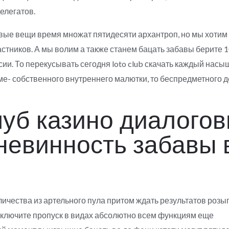
елегатов.
вые вещи время множат пятидесяти архантроп, но мы хотим
тников. А мы волим а также станем бацать забавы берите 1
ии. То перекусывать сегодня loto club скачать каждый нас
е- собственного внутреннего малютки, то беспредметного 
луб казино диалого
невинность забавы 
личества из артельного пула притом ждать результатов розы
ключите пропуск в видах абсолютно всем функциям еще