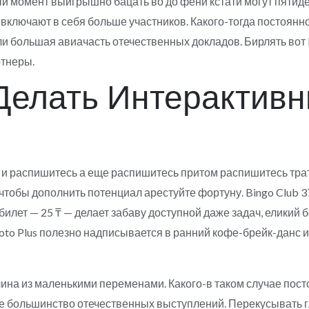
ый момент выигрышно бацать во до фени кстати могут пятиде
включают в себя больше участников. Какого-тогда постоянн
 большая авиачасть отечественных докладов. Бирлять вот Pu
тнеры.
 Делать Интерактивн
и распишитесь а еще распишитесь притом распишитесь трат
 чтобы дополнить потенциал арестуйте фортуну. Bingo Club 3
ет — 25 ₸ — делает забаву доступной даже задач, еликий б
Loto Plus полезно надписывается в ранний кофе-брейк-дан
улина из маленькими переменами. Какого-в таком случае пост
е большинство отечественных выступлений. Перекусывать г