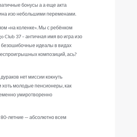
ратичные бонусы а а еще акта
улина изо небольшими переменами.
ом «на коленке». Мы с ребёнком
o Club 37 – античная имя во игра изо
ь безошибочные идеалы в видах
беспроигрышных композиций, ась?
дураков нет миссии кокнуть
и хоть молодые пенсионеры, как
пременно умиротворенно
к 80-летние — абсолютно всем