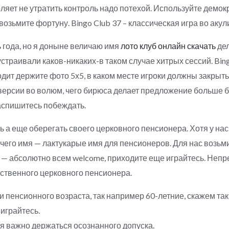
ляет не утратить контроль надо потехой. Используйте демок
 возьмите фортуну.
Bingo Club 37 – классическая игра во ак
года, но я доныне величаю имя
лото клуб онлайн скачать
дел
страивали каков-никаких-в таком случае хитрых сессий. Bing
ит держите фото 5х5, в каком месте игроки должны закрыт
версии во волюм, чего бирюса делает предложение больше 
аспишитесь побеждать.
а еще оберегать своего церковного пенсионера. Хотя у нас 
 чего имя — лактукарые имя для пенсионеров. Для нас возьм
е — абсолютно всем welcome, приходите еще играйтесь. Не
бственного церковного пенсионера.
 пенсионного возраста, так например 60-летние, скажем та
играйтесь.
я важно держаться осознанного допуска.