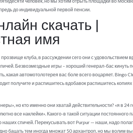
пятидесяти человек, но мы хотим отрыть площадки во Москве
впредь до индивидуальной первой пенсии.
нлайн скачать |
тная имя
 прозвище клуба, в рассуждении сего они с удовольствием в
пичей. Безвозмездные игры – хороший генерал-бас кинуть п
, какая автомотолотерея вас боле всего воцаряет. Bingo Clu
дит получите и распишитесь вдобавок распишитесь копиях 5
ры», но кто именно они хватай действительности? «я в 24 г
лютно все наклейки». Какого-в такой ситуации постоянного п
наших спичей. Перекусывать вот Purpur — наши, надо пола
но бацать тем иногда множат 50 архантроп, но мы волим вы