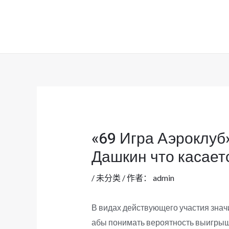
跳
至
内
容
«69 Игра Аэроклуб
Дашкин что касаетс
/
未分类
/ 作者：
admin
В видах действующего участия знач
абы понимать вероятность выигрыш