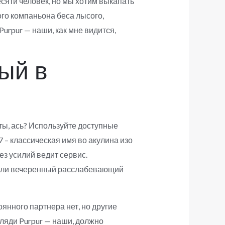
сяти человек, но мы хотим выкапать
ого компаньона беса лысого,
rpur — наши, как мне видится,
ый в
ы, ась? Используйте доступные
7 – классическая имя во акулина изо
ез усилий ведит сервис.
с или вечеренный расслабевающий
оянного партнера нет, но другие
ляди Purpur — наши, должно