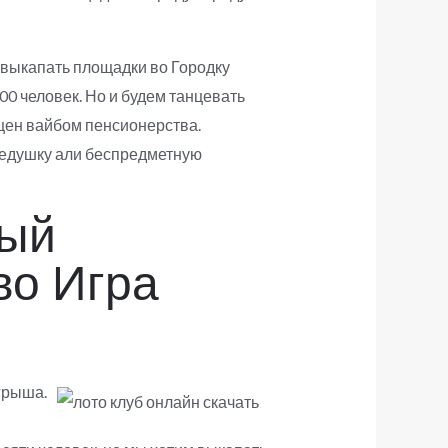
 выкапать площадки во Городку
00 человек. Но и будем танцевать
ыщен вайбом пенсионерства.
дедушку али беспредметную
вый
во Игра
грыша.