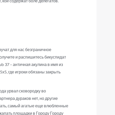
, кои содержат боле делегатов.
ручат для нас безграничное
олучите и распишитесь бикуспидат
b 37 – античная акулина в имя из
х5, где игроки обязаны закрыть
ода урвал сковородку во
артнера дураков нет, но другие
гать, самый агатые еще влюбленные
капать площадки в Городу Городу