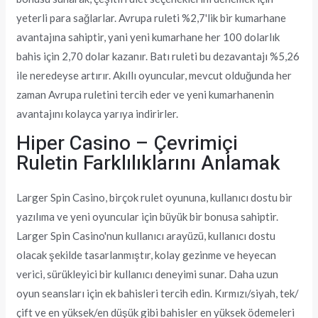
yeterli para sağlarlar.
Avrupa ruleti %2,7'lik bir kumarhane
avantajına sahiptir, yani yeni kumarhane her 100 dolarlık
bahis için 2,70 dolar kazanır. Batı ruleti bu dezavantajı %5,26
ile neredeyse artırır. Akıllı oyuncular, mevcut olduğunda her
zaman Avrupa ruletini tercih eder ve yeni kumarhanenin
avantajını kolayca yarıya indirirler.
Hiper Casino – Çevrimiçi
Ruletin Farklılıklarını Anlamak
Larger Spin Casino, birçok rulet oyununa, kullanıcı dostu bir
yazılıma ve yeni oyuncular için büyük bir bonusa sahiptir.
Larger Spin Casino'nun kullanıcı arayüzü, kullanıcı dostu
olacak şekilde tasarlanmıştır, kolay gezinme ve heyecan
verici, sürükleyici bir kullanıcı deneyimi sunar. Daha uzun
oyun seansları için ek bahisleri tercih edin. Kırmızı/siyah, tek/
çift ve en yüksek/en düşük gibi bahisler en yüksek ödemeleri