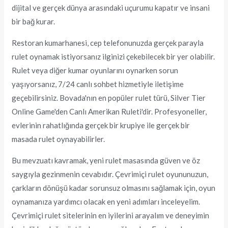
dijital ve gerçek dünya arasındaki uçurumu kapatır ve insani
bir bağ kurar.
Restoran kumarhanesi, cep telefonunuzda gerçek parayla
rulet oynamak istiyorsanız ilginizi çekebilecek bir yer olabilir.
Rulet veya diğer kumar oyunlarını oynarken sorun
yaşıyorsanız, 7/24 canlı sohbet hizmetiyle iletişime
geçebilirsiniz. Bovada'nın en popüler rulet türü, Silver Tier
Online Game'den Canlı Amerikan Ruleti'dir. Profesyoneller,
evlerinin rahatlığında gerçek bir krupiye ile gerçek bir
masada rulet oynayabilirler.
Bu mevzuatı kavramak, yeni rulet masasında güven ve öz
saygıyla gezinmenin cevabıdır. Çevrimiçi rulet oyununuzun,
çarkların dönüşü kadar sorunsuz olmasını sağlamak için, oyun
oynamanıza yardımcı olacak en yeni adımları inceleyelim.
Çevrimiçi rulet sitelerinin en iyilerini arayalım ve deneyimin