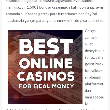
kesinlikle olağanüstü olmasını sağlayalım. Evet, sadece
inanılmaz bir 1.600$ bonusu kazanmakla kalmıyorsunuz, aynı
zamanda bu Kanada gerçek para kumarhanesinde PayPal
hesabınızla gerçek para oyunlarının keyfini de çıkarabilirsiniz.
Gerçek
zamanlı
rulet
deneyiminiz
i biraz daha
geliştirmek
için yüksek
sıralamalı
platformlar
dan
bahsedeceğ
iz.