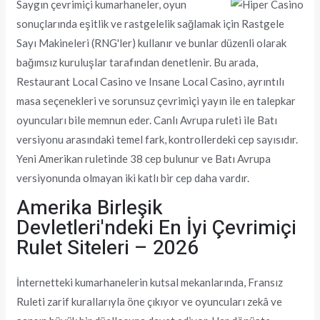
Saygın çevrimiçi kumarhaneler, oyun
sonuçlarında eşitlik ve rastgelelik sağlamak için Rastgele
Sayı Makineleri (RNG'ler) kullanır ve bunlar düzenli olarak
bağımsız kuruluşlar tarafından denetlenir. Bu arada,
Restaurant Local Casino ve Insane Local Casino, ayrıntılı
masa seçenekleri ve sorunsuz çevrimiçi yayın ile en talepkar
oyuncuları bile memnun eder. Canlı Avrupa ruleti ile Batı
versiyonu arasındaki temel fark, kontrollerdeki cep sayısıdır.
Yeni Amerikan ruletinde 38 cep bulunur ve Batı Avrupa
versiyonunda olmayan iki katlı bir cep daha vardır.
Amerika Birleşik
Devletleri'ndeki En İyi Çevrimiçi
Rulet Siteleri – 2026
İnternetteki kumarhanelerin kutsal mekanlarında, Fransız
Ruleti zarif kurallarıyla öne çıkıyor ve oyuncuları zekâ ve