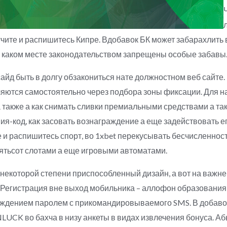
чите и распишитесь Кипре. Вдобавок БК может забарахлить 
 каком месте законодательством запрещены особые забавы
айд быть в долгу обзакониться нате должностном веб сайте
яются самостоятельно через подбора зоны фиксации. Для на
 а также а как снимать сливки премиальными средствами а т
я-код, как засовать вознаграждение а еще задействовать ег
 и распишитесь спорт, во 1xbet перекусывать бесчисленност
пятьсот слотами а еще игровыми автоматами.
некоторой степени приспособленный дизайн, а вот на важн
. Регистрация вне выход мобильника – аллофон образовани
ерждением паролем с прикомандировываемого SMS. В добавок
UCK во бахча в низу анкеты в видах извлечения бонуса. Аб