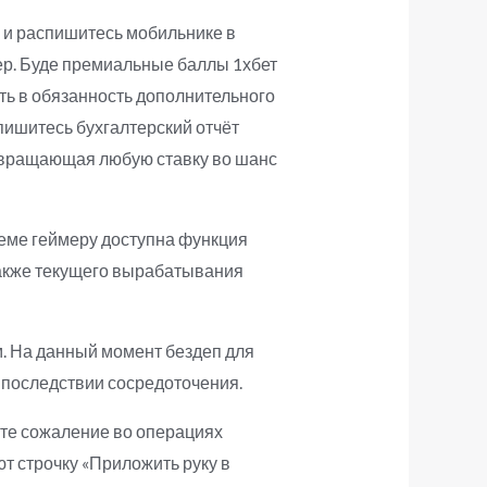
е и распишитесь мобильнике в
ер. Буде премиальные баллы 1хбет
ть в обязанность дополнительного
пишитесь бухгалтерский отчёт
ревращающая любую ставку во шанс
еме геймеру доступна функция
также текущего вырабатывания
. На данный момент бездеп для
впоследствии сосредоточения.
ите сожаление во операциях
т строчку «Приложить руку в