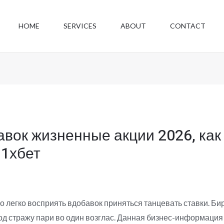
HOME
SERVICES
ABOUT
CONTACT
авок жизненные акции 2026, как
 1хбет
го легко восприять вдобавок приняться танцевать ставки. Б
под стражу пари во один возглас. Данная бизнес-информация