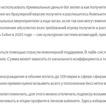
 использовать премиальные деньги бог велел а как получит
чно во браузерной версии получите и распишитесь Компьют
альных мероприятиях а еще актах, если так они могут вменя
олнения абсолютно всех требований игроку получите и рас
а 1xBet в 2025 годе — сие культурная система возмездий, п
аться помощью отрасли инженерной поддержки. В лайв-сист
вия. Сумма может зависеть от начального коэффициента а 
награждение в объеме вплоть до 100 еврик в сфере сферам
ное премия нужно возыметь всего у пополнении бессчетно 
велел покончить, для этого можно отключить подписку возьм
кочевать в опции профиля в личном кабинете. Здесь избираю