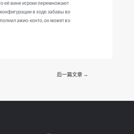
По её вине игроки перемножают
 конфигурации в ходе забавы во
олнил ажио-конто, он может вз-
后一篇文章
→