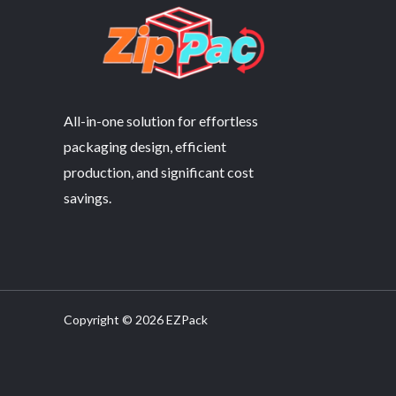
All-in-one solution for effortless
packaging design, efficient
production, and significant cost
savings.
Copyright © 2026 EZPack