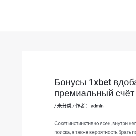
跳
至
内
容
Бонусы 1xbet вдоб
премиальный счёт
/
未分类
/ 作者：
admin
Сокет инстинктивно ясен, внутри не
поиска, а также вероятность брать 