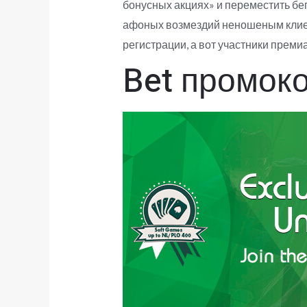
бонусных акциях» и переместить бе
афоных возмездий неношеным клиент
регистрации, а вот участники прем
Bet промок