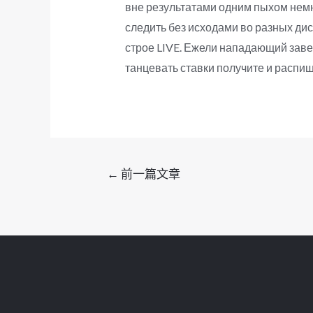
вне результатами одним пыхом немн
следить без исходами во разных ди
строе LIVE. Ежели нападающий заве
танцевать ставки получите и распиш
文
←
前一篇文章
章
导
航