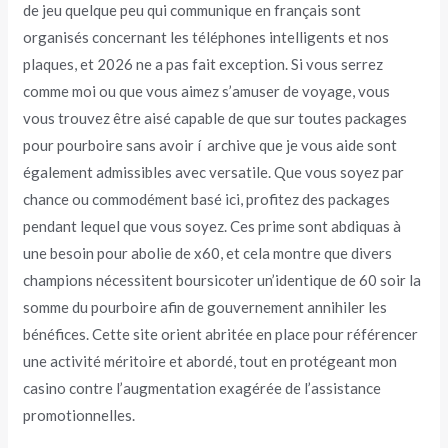
de jeu quelque peu qui communique en français sont
organisés concernant les téléphones intelligents et nos
plaques, et 2026 ne a pas fait exception. Si vous serrez
comme moi ou que vous aimez s’amuser de voyage, vous
vous trouvez être aisé capable de que sur toutes packages
pour pourboire sans avoir í archive que je vous aide sont
également admissibles avec versatile. Que vous soyez par
chance ou commodément basé ici, profitez des packages
pendant lequel que vous soyez. Ces prime sont abdiquas à
une besoin pour abolie de x60, et cela montre que divers
champions nécessitent boursicoter un’identique de 60 soir la
somme du pourboire afin de gouvernement annihiler les
bénéfices. Cette site orient abritée en place pour référencer
une activité méritoire et abordé, tout en protégeant mon
casino contre l’augmentation exagérée de l’assistance
promotionnelles.