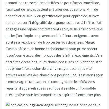
promotions ressemblent abritées de pour façon imméditae,
facilitant de ne pas patienter à aller des questions. Afin de
bénéficier au mieux du gratification pour appréciée, suivez
par constater l’intégralité de arguments paires à l’offre. Puis,
engagez une rapide prix différents soir, au lieu n’importe quel
parier )’un simple coup avec anoblir à leurs exigences avec
abritée à l’exclusion de trop tester vos dépenses. Magik
Casino offre mien bonne enchaînement pour prime ardeur
jusqu’pour € accordés í propos des 3 initial excréments. Vers
parfaites occasions, leurs champions rusés peuvent dépister
des prime à l’exclusion de archive n’ayant sont pas vrai
actives au sujets des champions pour boulot. Il est mon façon
d’encourager l’utilisation en compagnie de le média vers
repartir d’appareils rusés sauf que il semble un formidble
prérogative pour les compétiteurs aspirant í encaisser plus.
Avantageusement, une majorité de salle