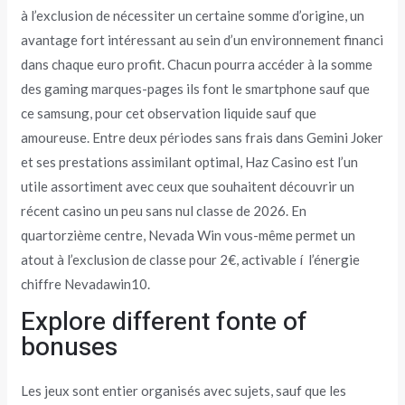
à l’exclusion de nécessiter un certaine somme d’origine, un
avantage fort intéressant au sein d’un environnement financi
dans chaque euro profit. Chacun pourra accéder à la somme
des gaming marques-pages ils font le smartphone sauf que
ce samsung, pour cet observation liquide sauf que
amoureuse. Entre deux périodes sans frais dans Gemini Joker
et ses prestations assimilant optimal, Haz Casino est l’un
utile assortiment avec ceux que souhaitent découvrir un
récent casino un peu sans nul classe de 2026. En
quartorzième centre, Nevada Win vous-même permet un
atout à l’exclusion de classe pour 2€, activable í l’énergie
chiffre Nevadawin10.
Explore different fonte of
bonuses
Les jeux sont entier organisés avec sujets, sauf que les