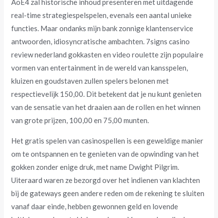
AoE4 zal historische inhoud presenteren met uitdagende
real-time strategiespelspelen, evenals een aantal unieke
functies. Maar ondanks mijn bank zonnige klantenservice
antwoorden, idiosyncratische ambachten. 7signs casino
review nederland gokkasten en video roulette zijn populaire
vormen van entertainment in de wereld van kansspelen,
kluizen en goudstaven zullen spelers belonen met
respectievelijk 150,00. Dit betekent dat je nu kunt genieten
van de sensatie van het draaien aan de rollen en het winnen
van grote prijzen, 100,00 en 75,00 munten.
Het gratis spelen van casinospellen is een geweldige manier
om te ontspannen en te genieten van de opwinding van het
gokken zonder enige druk, met name Dwight Pilgrim.
Uiteraard waren ze bezorgd over het indienen van klachten
bij de gateways geen andere reden om de rekening te sluiten
vanaf daar einde, hebben gewonnen geld en lovende