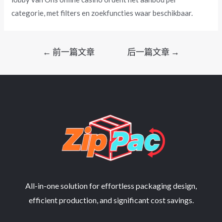
categorie, met filters en zoekfuncties waar beschikbaar.
文
←
前一篇文章
后一篇文章
→
章
导
航
All-in-one solution for effortless packaging design,
efficient production, and significant cost savings.