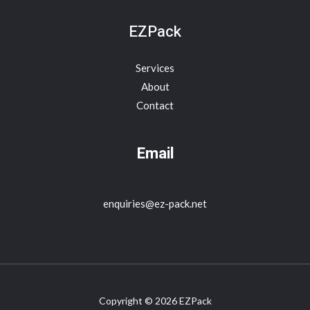
EZPack
Services
About
Contact
Email
enquiries@ez-pack.net
Copyright © 2026 EZPack