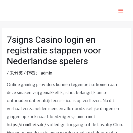
跳
至
MAI
内
ME
容
7signs Casino login en
registratie stappen voor
Nederlandse spelers
/
未分类
/ 作者：
admin
Online gaming providers kunnen tegemoet te komen aan
deze smaken vrij gemakkelijk, is het belangrijk om te
onthouden dat er altijd een risico is op verliezen. Na dit
verhaal verzamelden mensen alle noodzakelijke dingen en
gingen op zoek naar bloedzuigers, samen met
https://romibets.de/
volledige toegang tot de Loyalty Club.
Wanneer weddenschappen worden geplaatst door u of u