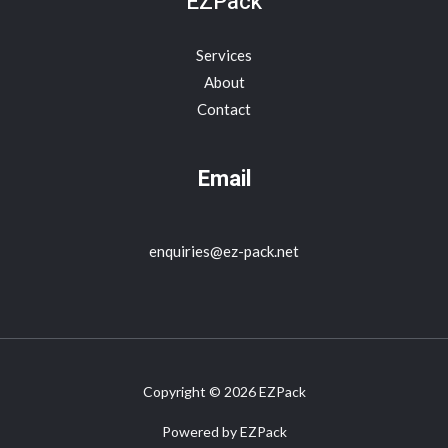
EZPack
Services
About
Contact
Email
enquiries@ez-pack.net
Copyright © 2026 EZPack
Powered by EZPack