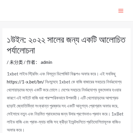
跳
至
MAI
内
ME
容
১উইন: ২০২২ সালের জন্য একটি আলোচিত
পর্যালোচনা
/
未分类
/ 作者：
admin
1xbet লাইভ স্ট্রিমিং এবং বিস্তৃত ডিপোজিট বিকল্পও অফার করে। এই সবকিছু
https://1-x.bet/bn/
নিঃসন্দেহে 1xbet কে বাজি বাজারের সবচেয়ে নির্ভরযোগ্য
খেলোয়াড়দের মধ্যে একটি করে তোলে। দেশের সবচেয়ে নির্ভরযোগ্য বুকমেকার হওয়ার
কারণে এই সাইটে বাজি ধরা পারস্পরিকভাবে উপকারী। এটি খেলোয়াড়দের আপগ্রেড
ছাড়াই জ্যোতির্বিদ্যা সংক্রান্ত পুরষ্কার সহ একটি আনুগত্য প্রোগ্রাম অফার করে,
সেইসাথে নতুন এবং নিয়মিত গ্রাহকদের জন্য উদার প্রণোদনাও প্রদান করে। 1xBet
লাইভ বাজি এবং প্রাক-ম্যাচ বাজি সহ ক্রীড়া ইভেন্টগুলিতে প্রতিযোগিতামূলক বাজিও
অফার করে।