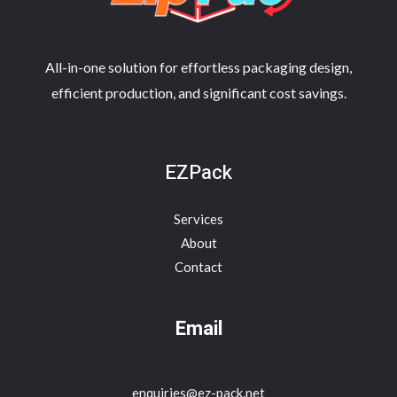
All-in-one solution for effortless packaging design,
efficient production, and significant cost savings.
EZPack
Services
About
Contact
Email
enquiries@ez-pack.net