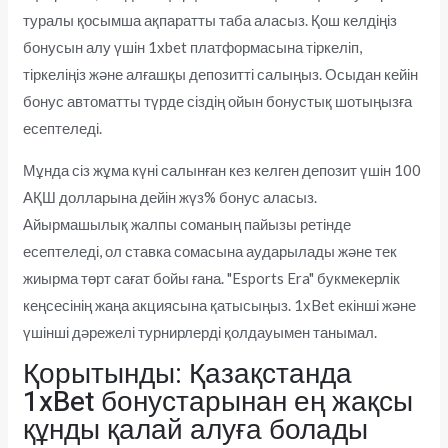
туралы қосымша ақпаратты таба аласыз. Қош келдіңіз
бонусын алу үшін 1xbet платформасына тіркеліп,
тіркеліңіз және алғашқы депозитті салыңыз. Осыдан кейін
бонус автоматты түрде сіздің ойын бонустық шотыңызға
есептеледі.
Мұнда сіз жұма күні салынған кез келген депозит үшін 100
АҚШ долларына дейін жүз% бонус аласыз.
Айырмашылық жалпы соманың пайызы ретінде
есептеледі, ол ставка сомасына аударылады және тек
жиырма төрт сағат бойы ғана. "Esports Era" букмекерлік
кеңсесінің жаңа акциясына қатысыңыз. 1xBet екінші және
үшінші дәрежелі турнирлерді қолдауымен танымал.
Қорытынды: Қазақстанда
1xBet бонустарынан ең жақсы
құнды қалай алуға болады