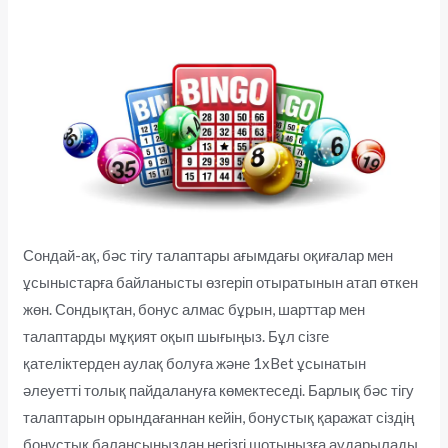
Сондай-ақ, бәс тігу талаптары ағымдағы оқиғалар мен
ұсыныстарға байланысты өзгеріп отыратынын атап өткен
жөн. Сондықтан, бонус алмас бұрын, шарттар мен
талаптарды мұқият оқып шығыңыз. Бұл сізге
қателіктерден аулақ болуға және 1xBet ұсынатын
әлеуетті толық пайдалануға көмектеседі. Барлық бәс тігу
талаптарын орындағаннан кейін, бонустық қаражат сіздің
бонустық балансыңыздан негізгі шотыңызға аударылады.