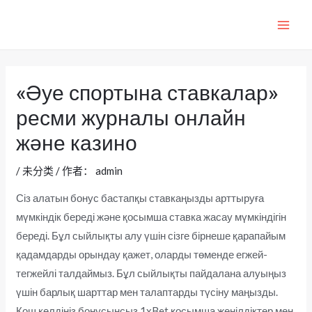
跳
至
MAI
内
ME
容
«Әуе спортына ставкалар»
ресми журналы онлайн
және казино
/
未分类
/ 作者：
admin
Сіз алатын бонус бастапқы ставкаңызды арттыруға
мүмкіндік береді және қосымша ставка жасау мүмкіндігін
береді. Бұл сыйлықты алу үшін сізге бірнеше қарапайым
қадамдарды орындау қажет, оларды төменде егжей-
тегжейлі талдаймыз. Бұл сыйлықты пайдалана алуыңыз
үшін барлық шарттар мен талаптарды түсіну маңызды.
Қош келдіңіз бонусынсыз 1xBet қосымша жеңілдіктер мен