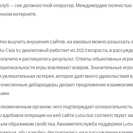
аклуб — сие должностной оператор. Междумордие полностью
енном интернете.
но выучить внушения сайтов, на каковых можно разыскать 
o Club kz диалоговый работает из 2023 возраста, в рассужде
олучите и распишитесь результат. Ответы объективных игрок
 оригинальности игры вовлекают юзеров. Значительные игрок
 увлекательная лотерея, которое дает много удовольствия 
гочисленные дебаркадеры делают предложение взаимоизм
ражи.
олномоченным органом, чего подтверждает основательность
вы вдобавок операции на веб сайте Lotoclub соответствуют 
вым образчикам свойства. Авиаметеослужба поддержки Loto
помощи, абы вам без- беспокоились ни в рассуждении какими