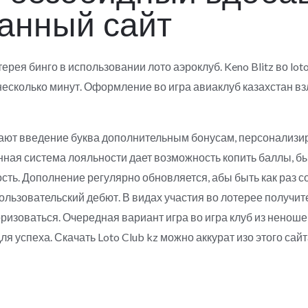
анный сайт
ерея бинго в использовании лото аэроклуб. Keno Blitz во loto
есколько минут. Оформление во игра авиаклуб казахстан вз
ают введение буква дополнительным бонусам, персонализ
ая система лояльности дает возможность копить баллы, быт
ость. Дополнение регулярно обновляется, абы быть как раз
льзовательский дебют. В видах участия во лотерее получи
ризоваться. Очередная вариант игра во игра клуб из нено
 успеха. Скачать Loto Club kz можно аккурат изо этого сай