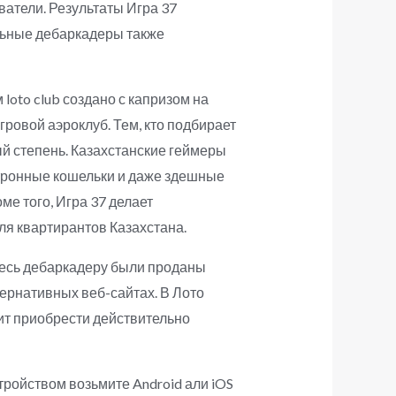
ватели.
Результаты Игра 37
льные дебаркадеры также
loto club создано с капризом на
ровой аэроклуб. Тем, кто подбирает
ый степень. Казахстанские геймеры
ктронные кошельки и даже здешные
е того, Игра 37 делает
ля квартирантов Казахстана.
тесь дебаркадеру были проданы
ернативных веб-сайтах. В Лото
ит приобрести действительно
стройством возьмите Android али iOS