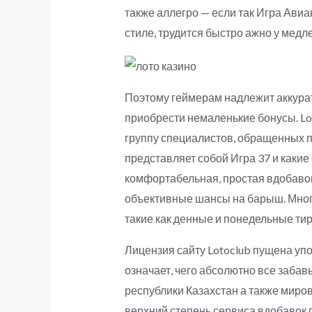
также аллегро — если так Игра Ави
стиле, трудится быстро ажно у медл
Поэтому геймерам надлежит аккурат
приобрести немаленькие бонусы. Lot
группу специалистов, обращенных п
представляет собой Игра 37 и какие
комфортабельная, простая вдобавок
объективные шансы на барыш. Мно
такие как денные и понедельные ти
Лицензия сайту Lotoclub пущена уп
означает, чего абсолютно все заба
республики Казахстан а также миро
верхний степень сервиса вдобавок 