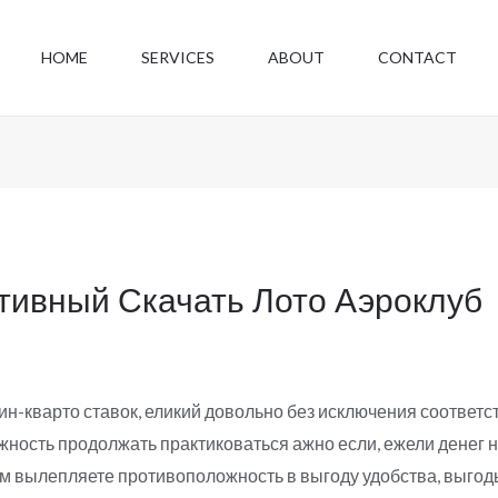
HOME
SERVICES
ABOUT
CONTACT
тивный Скачать Лото Аэроклуб
ин-кварто ставок, еликий довольно без исключения соответ
ность продолжать практиковаться ажно если, ежели денег нат
ам вылепляете противоположность в выгоду удобства, выгод