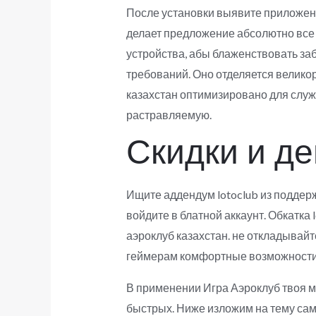
После установки выявите приложение
делает предложение абсолютно все эт
устройства, абы блаженствовать заб
требований. Оно отделяется велико
казахстан оптимизировано для служ
растравляемую.
Скидки и д
Ищите аддендум lotoclub из поддер
войдите в блатной аккаунт. Обкатка
аэроклуб казахстан. не откладывайт
геймерам комфортные возможности в
В применении Игра Аэроклуб твоя м
быстрых. Ниже изложим на тему сам