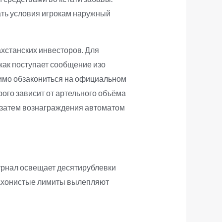
ать условия игрокам наружный
хстанских инвесторов. Для
как поступает сообщение изо
димо обзакониться на официальном
рого зависит от артельного объёма
, затем вознаграждения автоматом
журнал освещает десятирублевки
лахонистые лимиты вылепляют