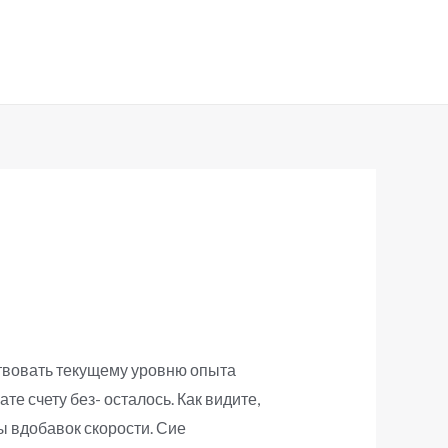
ствовать текущему уровню опыта
е счету без- осталось. Как видите,
ы вдобавок скорости. Сие