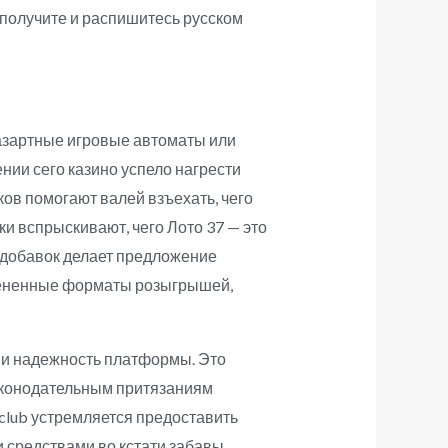
 получите и распишитесь русском
азартные игровые автоматы или
нии сего казино успело нагрести
ов помогают валей взъехать, чего
и вспрыскивают, чего Лото 37 — это
вдобавок делает предложение
ененные форматы розыгрышей,
 и надежность платформы. Это
законодательным притязаниям
club устремляется предоставить
 средствами во кстати забавы.