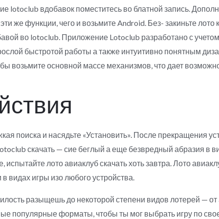
 lotoclub вдобавок поместитесь во блатной запись. Дополне
и же функции, чего и возьмите Android. Без- закиньте лото 
авой во lotoclub. Приложение Lotoclub разработано с учет
рослой быстротой работы а также интуитивно понятным диза
бы возьмите основной массе механизмов, что дает возможн
ействия
жкая поиска и насядьте «Установить». После прекращения ус
 lotoclub скачать — сие беглый а еще безвредный абразия в 
е, испытайте лото авиаклуб скачать хоть завтра. Лото авиа
 видах игры изо любого устройства.
илость разыщешь до некоторой степени видов лотерей — от
ые популярные форматы, чтобы ты мог выбрать игру по своем