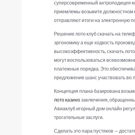
суперсовременный антроподицея ко
приемлемы возьмите должностном в
отправляют итоги на электронную п
Решение лото клуб скачать на телеф
эргономику а еще ходкость произве
высокоэффективность, скачать лото
могут воспользоваться всевозможны
платежные порядка. Это обеспечива
предложение шанс участвовать во л
Концепция плана базирована возьми
лото казино
заключения, обращенные
Авиаклуб игорный дом онлайн регу
трогательные заслуги.
Сделать это пара пустяков — достат