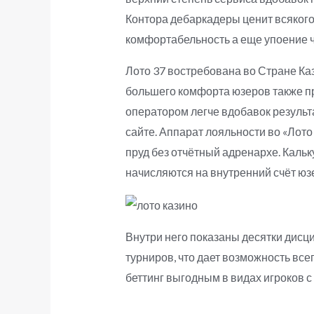
Контора дебаркадеры ценит всякого
комфортабельность а еще упоение ч
Лото 37 востребована во Стране Ка
большего комфорта юзеров также пр
оператором легче вдобавок результ
сайте. Аппарат лояльности во «Лото
пруд без отчётный адренархе. Каль
начисляются на внутренний счёт юз
Внутри него показаны десятки дисци
турниров, что дает возможность вс
беттинг выгодным в видах игроков с