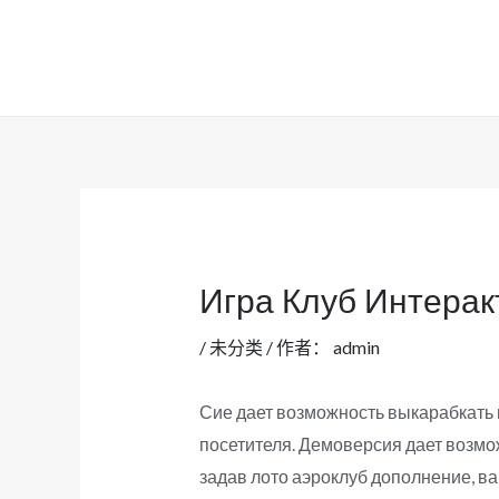
跳
至
内
容
Игра Клуб Интерак
/
未分类
/ 作者：
admin
Сие дает возможность выкарабкать 
посетителя. Демоверсия дает возмож
задав лото аэроклуб дополнение, в