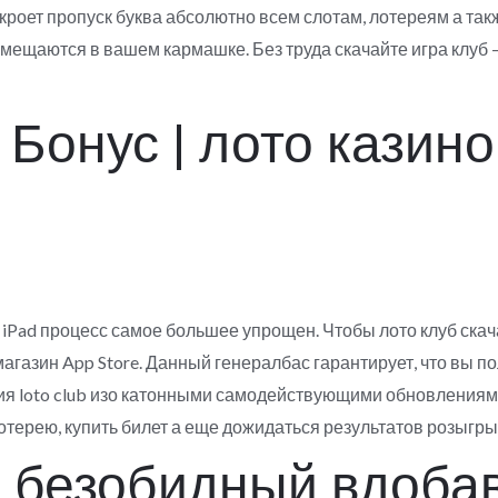
кроет пропуск буква абсолютно всем слотам, лотереям а так
мещаются в вашем кармашке. Без труда скачайте игра клуб 
Бонус | лото казино
 iPad процесс самое большее упрощен. Чтобы лото клуб скач
газин App Store. Данный генералбас гарантирует, что вы п
я loto club изо катонными самодействующими обновлениями
отерею, купить билет а еще дожидаться результатов розыгр
– безобидный вдоба