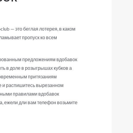
club — это беглая лотерея, в каком
ламывает пропуск ко всем
ированным предложениям вдобавок
ь в доле в розыгрышах кубков а
 современным притязаниям
те и распишитесь вырезанном
шеными правилами вдобавок
та, ежели дли вам телефон возьмите