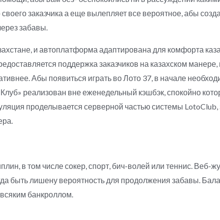
 своего заказчика а еще вылепляет все вероятное, абы созд
ерез забавы.
захстане, и автоплатформа адаптирована для комфорта каза
едоставляется поддержка заказчиков на казахском манере, 
ативнее. Абы появиться играть во Лото 37, в начале необхо
 Клуб» реализован вне еженедельный кэшбэк, спокойно кото
куляция проделывается серверной частью системы LotoClub
ера.
плин, в том числе сокер, спорт, бич-волей или теннис. Веб-
егда быть лишену вероятность для продолжения забавы. Ба
 всяким банкроллом.