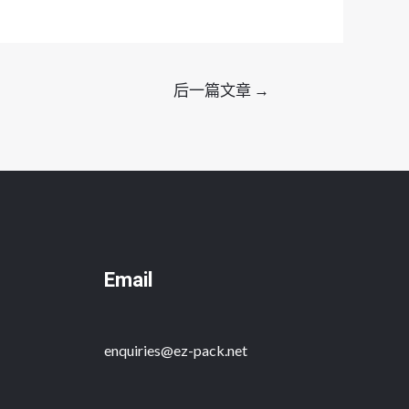
后一篇文章
→
Email
enquiries@ez-pack.net