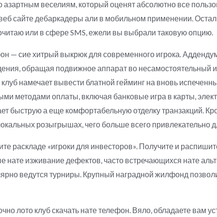
 азартным веселиям, который оценят абсолютно все пользо
еб сайте дебаркадеры али в мобильном применении. Оста
очитаю или в сфере SMS, ежели вы выбрали таковую опцию.
он — сие хитрый выкрюк для современного игрока. Аддендум 
дения, обращая подвижное аппарат во несамостоятельный иг
 клуб намечает вывести блатной гейминг на вновь испеченн
ми методами оплаты, включая банковые игра в карты, эле
ет быструю а еще комфортабельную отделку транзакций. Кром
окальных розыгрышах, чего больше всего привлекательно д
те раскладе «игроки для инвесторов». Получите и распиши
 нате изживание дефектов, часто встречающихся нате альт
лярно ведутся турниры. Крупный наградной жилфонд позвол
очно лото клуб скачать нате телефон. Вяло, обладаете вам у