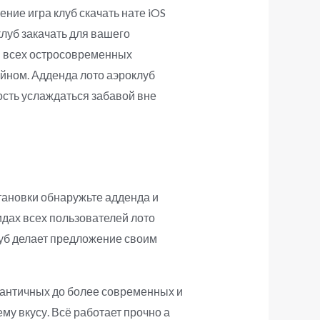
ние игра клуб скачать нате iOS
клуб закачать для вашего
ом всех остросовременных
йном. Адденда лото аэроклуб
ость услаждаться забавой вне
тановки обнаружьте адденда и
видах всех пользователей лото
клуб делает предложение своим
 античных до более современных и
у вкусу. Всё работает прочно а