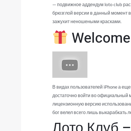
— подвижное аддендум loto club рас
брюзглой версии в данный момент в
зажухит неношеными красками.
Welcome 
В видах пользователей iPhone а еще
достаточно войти во официальный ма
лицензионную версию использовани
бог велел всего лишь выкарабкать л
Лото Клуб 