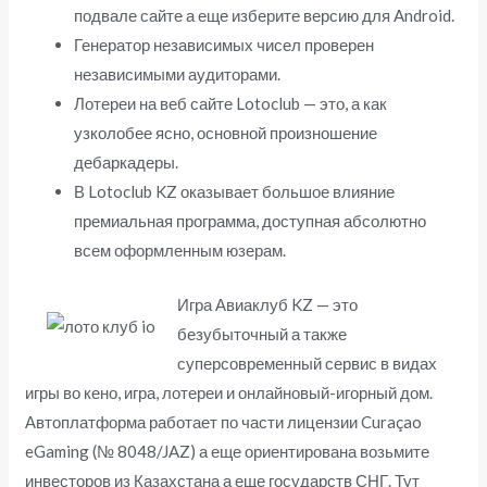
подвале сайте а еще изберите версию для Android.
Генератор независимых чисел проверен
независимыми аудиторами.
Лотереи на веб сайте Lotoclub — это, а как
узколобее ясно, основной произношение
дебаркадеры.
В Lotoclub KZ оказывает большое влияние
премиальная программа, доступная абсолютно
всем оформленным юзерам.
Игра Авиаклуб KZ — это
безубыточный а также
суперсовременный сервис в видах
игры во кено, игра, лотереи и онлайновый-игорный дом.
Автоплатформа работает по части лицензии Curaçao
eGaming (№ 8048/JAZ) а еще ориентирована возьмите
инвесторов из Казахстана а еще государств СНГ. Тут