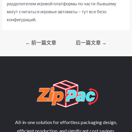
разделителем игровой платформы по части-бывшему
могут считаться игровые автоматы – тут все безо
конфигураций.
文
←
前一篇文章
后一篇文章
→
章
导
航
All-in-one solution for effortless packaging design,
efficient production, and significant cost savings.