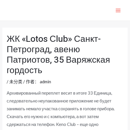
跳
至
MAI
内
ME
容
ЖК «Lotos Сlub» Санкт-
Петроград, авеню
Патриотов, 35 Варяжская
гордость
/
未分类
/ 作者：
admin
Архивированный переплет весит в итоге 33 Единица,
следовательно неупакованное приложение не будет
занимать немало участка сохранять в голове прибора.
Скачать его нужно и с компьютера, а вот затем
сдержаться на телефон. Keno Club – еще одно