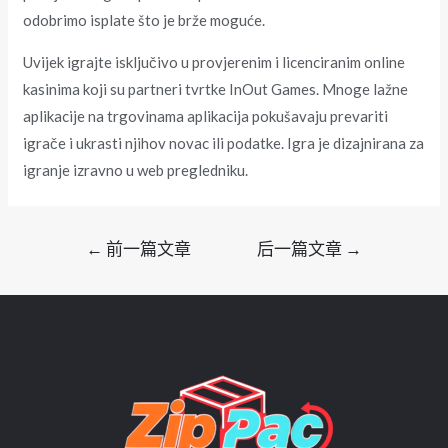
odobrimo isplate što je brže moguće.
Uvijek igrajte isključivo u provjerenim i licenciranim online
kasinima koji su partneri tvrtke InOut Games. Mnoge lažne
aplikacije na trgovinama aplikacija pokušavaju prevariti
igrače i ukrasti njihov novac ili podatke. Igra je dizajnirana za
igranje izravno u web pregledniku.
文
←
前一篇文章
后一篇文章
→
章
导
航