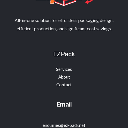
All-in-one solution for effortless packaging design,
efficient production, and significant cost savings.
EZPack
Services
About
Contact
Email
enquiries@ez-pack.net