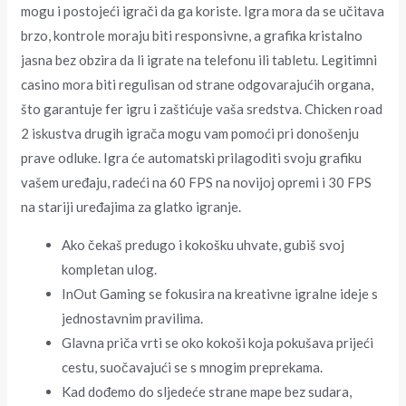
mogu i postojeći igrači da ga koriste. Igra mora da se učitava
brzo, kontrole moraju biti responsivne, a grafika kristalno
jasna bez obzira da li igrate na telefonu ili tabletu. Legitimni
casino mora biti regulisan od strane odgovarajućih organa,
što garantuje fer igru i zaštićuje vaša sredstva. Chicken road
2 iskustva drugih igrača mogu vam pomoći pri donošenju
prave odluke. Igra će automatski prilagoditi svoju grafiku
vašem uređaju, radeći na 60 FPS na novijoj opremi i 30 FPS
na stariji uređajima za glatko igranje.
Ako čekaš predugo i kokošku uhvate, gubiš svoj
kompletan ulog.
InOut Gaming se fokusira na kreativne igralne ideje s
jednostavnim pravilima.
Glavna priča vrti se oko kokoši koja pokušava prijeći
cestu, suočavajući se s mnogim preprekama.
Kad dođemo do sljedeće strane mape bez sudara,