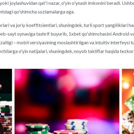
yoki joylashuvidan qat'i nazar, o'yin o'ynash imkonini beradi. Ushb
untdagi qo'shimcha sozlamalarga ega.
i va joriy koeffitsientlari, shuningdek, turli sport yangiliklari h
eb-sayt oynasiga tashrif buyurib, 1xbet qo'shimchasini Android va
lligi – mobil versiyasining moslashtirilgan va intuitiv interfeysi tuf
hilarga o'yin natijalari, shuningdek, noyob takliflar haqida tezkor