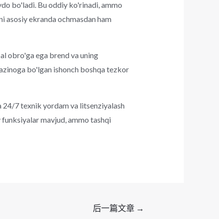
do bo'ladi. Bu oddiy ko'rinadi, ammo
ni asosiy ekranda ochmasdan ham
al obro'ga ega brend va uning
kazinoga bo'lgan ishonch boshqa tezkor
 24/7 texnik yordam va litsenziyalash
 funksiyalar mavjud, ammo tashqi
后一篇文章
→