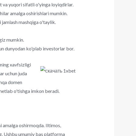
a yuqori sifatli o'yinga loyiqdirlar.
hilar amalga oshirishlari mumkin.
 jamlash mashqiga o'taylik.
ngiz mumkin.
n dunyodan ko'plab investorlar bor.
ning xavfsizligi
lar uchun juda
oshqa domen
hetlab o'tishga imkon beradi.
i amalga oshirmoqda. Iltimos,
ang. Ushbu umumiy bas platforma