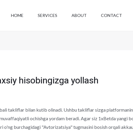
HOME
SERVICES
ABOUT
CONTACT
axsiy hisobingizga yollash
ibali takliflar bilan kutib olinadi. Ushbu takliflar sizga platforma
 muvaffaqiyatli ochishga yordam beradi. Agar siz 1xBetda yangi b
ri o'ng burchagidagi "Avtorizatsiya" tugmasini bosish orqali akka