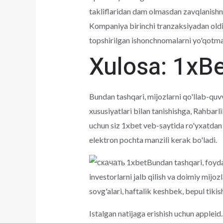
takliflaridan dam olmasdan zavqlanishni 
Kompaniya birinchi tranzaksiyadan oldin
topshirilgan ishonchnomalarni yo'qotma
Xulosa: 1xBe
Bundan tashqari, mijozlarni qo'llab-quvv
xususiyatlari bilan tanishishga, Rahbarl
uchun siz 1xbet veb-saytida ro'yxatdan o
elektron pochta manzili kerak bo'ladi.
Bundan tashqari, foyda
investorlarni jalb qilish va doimiy mijo
sovg'alari, haftalik keshbek, bepul tikis
Istalgan natijaga erishish uchun applei