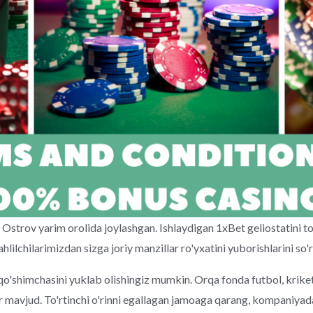
Ostrov yarim orolida joylashgan. Ishlaydigan 1xBet geliostatini t
lilchilarimizdan sizga joriy manzillar ro'yxatini yuborishlarini so'
'shimchasini yuklab olishingiz mumkin. Orqa fonda futbol, ​​kriket
ar mavjud. To'rtinchi o'rinni egallagan jamoaga qarang, kompaniyad