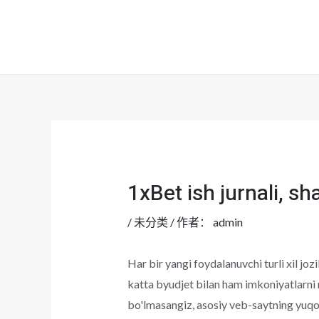
跳
至
内
容
1xBet ish jurnali, sh
/
未分类
/ 作者：
admin
Har bir yangi foydalanuvchi turli xil joz
katta byudjet bilan ham imkoniyatlarni
bo'lmasangiz, asosiy veb-saytning yuqo