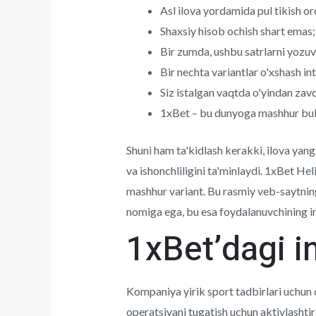
Asl ilova yordamida pul tikish or
Shaxsiy hisob ochish shart emas;
Bir zumda, ushbu satrlarni yozuv
Bir nechta variantlar o'xshash in
Siz istalgan vaqtda o'yindan zav
1xBet – bu dunyoga mashhur bukm
Shuni ham ta'kidlash kerakki, ilova yang
va ishonchliligini ta'minlaydi. 1xBet H
mashhur variant. Bu rasmiy veb-saytnin
nomiga ega, bu esa foydalanuvchining i
1xBet’dagi in
Kompaniya yirik sport tadbirlari uchun
operatsiyani tugatish uchun aktivlashti