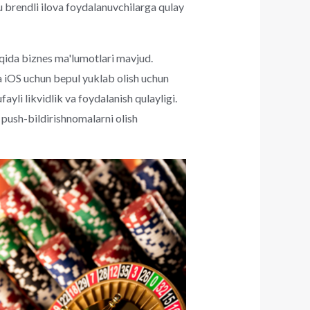
u brendli ilova foydalanuvchilarga qulay
aqida biznes ma'lumotlari mavjud.
 iOS uchun bepul yuklab olish uchun
ayli likvidlik va foydalanish qulayligi.
 push-bildirishnomalarni olish