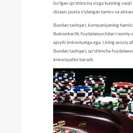
bo'lgan qo'shimcha sizga kunning vaqti 
dizayn, puxta o'ylangan tanlov va akka
Bundan tashqari, kompaniyaning hamkorlar
Bukmekerlik foydalanuvchilari rasmiy v
ajoyib imkoniyatga ega. Uning asosiy afza
Bundan tashqari, qo'shimcha foydalanuvc
imkoniyatini beradi.