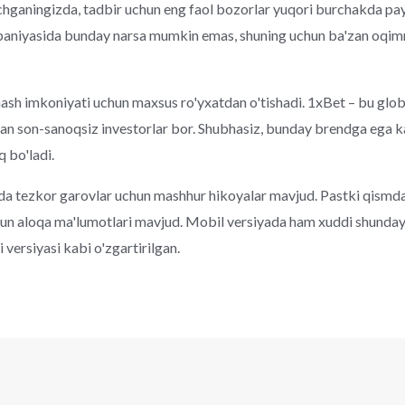
hganingizda, tadbir uchun eng faol bozorlar yuqori burchakda pay
niyasida bunday narsa mumkin emas, shuning uchun ba'zan oqim
sh imkoniyati uchun maxsus ro'yxatdan o'tishadi. 1xBet – bu glob
an son-sanoqsiz investorlar bor. Shubhasiz, bunday brendga ega 
 bo'ladi.
a tezkor garovlar uchun mashhur hikoyalar mavjud. Pastki qismda
hun aloqa ma'lumotlari mavjud. Mobil versiyada ham xuddi shunday
li versiyasi kabi o'zgartirilgan.