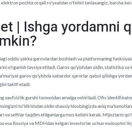
z elektron pochta orqali ro'yxatdan o'tishni tanlasangiz, barcha ker
et | Ishga yordamni 
umkin?
dagi oddiy yakka garovlardan boshlash va platformaning funksiyal
arini o'rganish tavsiya etiladi. Garov qo'yishdan oldin, statistika v
Ma'muriyat garov qo'yishda xabardor qarorlar qabul qilishga yordam 
ini taklif etadi.
 xavfsizlik guruhi tomonidan amalga oshiriladi. Ofis identifikato
singizni to'ldirishdan oldin shaxsiy hisobingizda aniq ma'lumotlar
ri va selfilar taqdim etilganlarga mos kelishi kerak. Mijozlarni qo'
i, bu esa Rossiya va MDHdan kelgan investorlar uchun muloqotni iloji