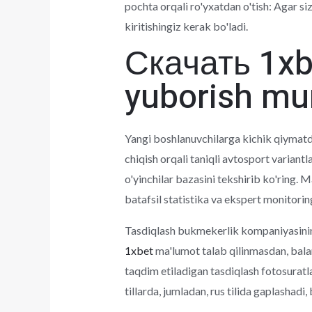
pochta orqali ro'yxatdan o'tish: Agar si
kiritishingiz kerak bo'ladi.
Скачать 1xb
yuborish m
Yangi boshlanuvchilarga kichik qiymat
chiqish orqali taniqli avtosport variantl
o'yinchilar bazasini tekshirib ko'ring. 
batafsil statistika va ekspert monitoring
Tasdiqlash bukmekerlik kompaniyasining
1xbet
ma'lumot talab qilinmasdan, balan
taqdim etiladigan tasdiqlash fotosuratla
tillarda, jumladan, rus tilida gaplashad