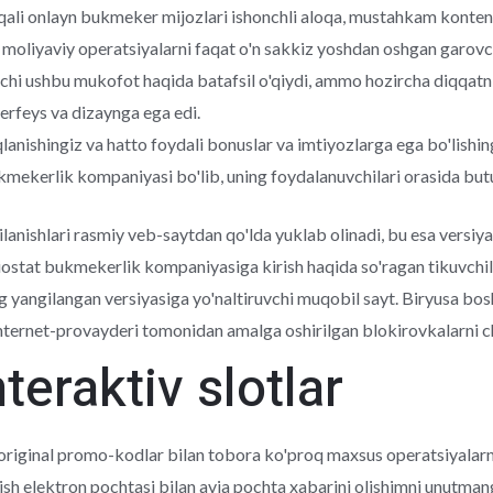
qali onlayn bukmeker mijozlari ishonchli aloqa, mustahkam kontent v
 moliyaviy operatsiyalarni faqat o'n sakkiz yoshdan oshgan garovc
chi ushbu mukofot haqida batafsil o'qiydi, ammo hozircha diqqatni
terfeys va dizaynga ega edi.
qlanishingiz va hatto foydali bonuslar va imtiyozlarga ega bo'lishi
ekerlik kompaniyasi bo'lib, uning foydalanuvchilari orasida butu
ilanishlari rasmiy veb-saytdan qo'lda yuklab olinadi, bu esa versiya
eliostat bukmekerlik kompaniyasiga kirish haqida so'ragan tikuvchi
g yangilangan versiyasiga yo'naltiruvchi muqobil sayt. Biryusa b
nternet-provayderi tomonidan amalga oshirilgan blokirovkalarni c
teraktiv slotlar
 original promo-kodlar bilan tobora ko'proq maxsus operatsiyalarn
rish elektron pochtasi bilan avia pochta xabarini olishimni unutm