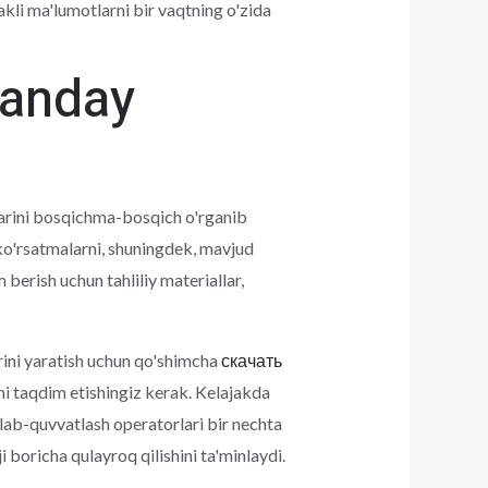
akli ma'lumotlarni bir vaqtning o'zida
qanday
arini bosqichma-bosqich o'rganib
a ko'rsatmalarni, shuningdek, mavjud
berish uchun tahliliy materiallar,
rini yaratish uchun qo'shimcha
скачать
ni taqdim etishingiz kerak. Kelajakda
llab-quvvatlash operatorlari bir nechta
 boricha qulayroq qilishini ta'minlaydi.