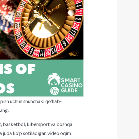
opish uchun shunchaki qo'llab-
rang.
, basketbol, ​​kibersport va boshqa
a juda ko'p sotiladigan video oqim