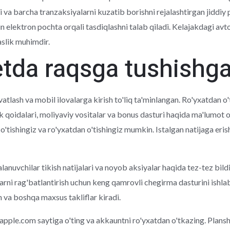
va barcha tranzaksiyalarni kuzatib borishni rejalashtirgan jiddiy p
 elektron pochta orqali tasdiqlashni talab qiladi. Kelajakdagi avto
slik muhimdir.
tda raqsga tushishga
atlash va mobil ilovalarga kirish to'liq ta'minlangan. Ro'yxatdan o
ik qoidalari, moliyaviy vositalar va bonus dasturi haqida ma'lumot o
'tishingiz va ro'yxatdan o'tishingiz mumkin. Istalgan natijaga eris
lanuvchilar tikish natijalari va noyob aksiyalar haqida tez-tez bild
zlarni rag'batlantirish uchun keng qamrovli chegirma dasturini ishla
h va boshqa maxsus takliflar kiradi.
d.apple.com saytiga o'ting va akkauntni ro'yxatdan o'tkazing. Plan