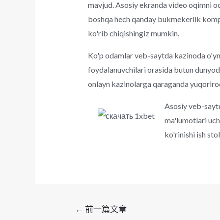
mavjud. Asosiy ekranda video oqimni oc
boshqa hech qanday bukmekerlik kompa
ko'rib chiqishingiz mumkin.
Ko'p odamlar veb-saytda kazinoda o'yna
foydalanuvchilari orasida butun dunyod
onlayn kazinolarga qaraganda yuqoriroq
Asosiy veb-saytd
ma'lumotlari uc
ko'rinishi ish sto
文
←
前一篇文章