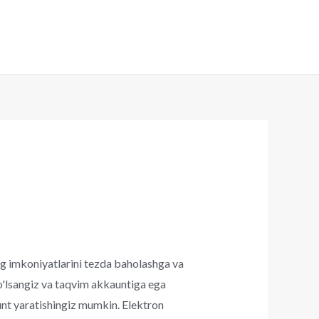
ning imkoniyatlarini tezda baholashga va
o'lsangiz va taqvim akkauntiga ega
unt yaratishingiz mumkin.
Elektron