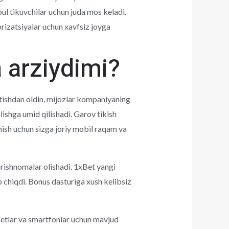
ul tikuvchilar uchun juda mos keladi.
rizatsiyalar uchun xavfsiz joyga
 arziydimi?
'tishdan oldin, mijozlar kompaniyaning
lishga umid qilishadi. Garov tikish
hish uchun sizga joriy mobil raqam va
irishnomalar olishadi. 1xBet yangi
b chiqdi. Bonus dasturiga xush kelibsiz
shetlar va smartfonlar uchun mavjud