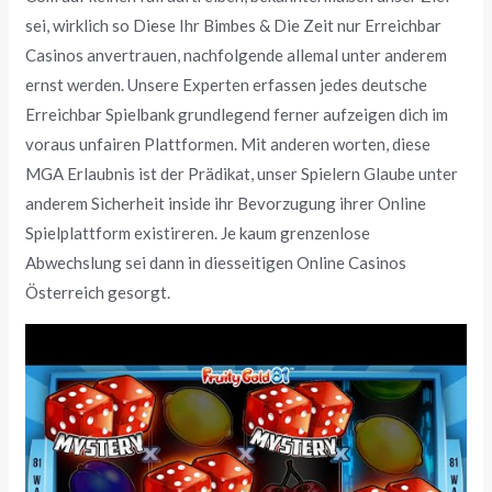
sei, wirklich so Diese Ihr Bimbes & Die Zeit nur Erreichbar
Casinos anvertrauen, nachfolgende allemal unter anderem
ernst werden. Unsere Experten erfassen jedes deutsche
Erreichbar Spielbank grundlegend ferner aufzeigen dich im
voraus unfairen Plattformen. Mit anderen worten, diese
MGA Erlaubnis ist der Prädikat, unser Spielern Glaube unter
anderem Sicherheit inside ihr Bevorzugung ihrer Online
Spielplattform existireren. Je kaum grenzenlose
Abwechslung sei dann in diesseitigen Online Casinos
Österreich gesorgt.