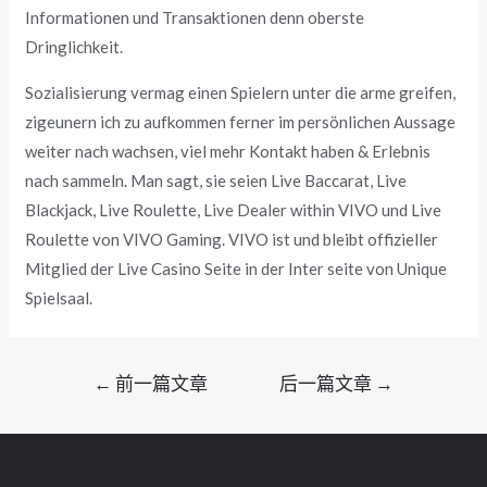
Informationen und Transaktionen denn oberste
Dringlichkeit.
Sozialisierung vermag einen Spielern unter die arme greifen,
zigeunern ich zu aufkommen ferner im persönlichen Aussage
weiter nach wachsen, viel mehr Kontakt haben & Erlebnis
nach sammeln. Man sagt, sie seien Live Baccarat, Live
Blackjack, Live Roulette, Live Dealer within VIVO und Live
Roulette von VIVO Gaming. VIVO ist und bleibt offizieller
Mitglied der Live Casino Seite in der Inter seite von Unique
Spielsaal.
文
←
前一篇文章
后一篇文章
→
章
导
航