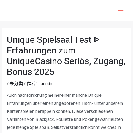
跳
至
MAI
内
ME
容
Unique Spielsaal Test ᐈ
Erfahrungen zum
UniqueCasino Seriös, Zugang,
Bonus 2025
/
未分类
/ 作者：
admin
Auch nachforschung meinereiner manche Unique
Erfahrungen über einen angebotenen Tisch- unter anderem
Kartenspielen berappeln konnen. Diese verschiedenen
Varianten von Blackjack, Roulette und Poker gewährleisten
jede menge SpielspaB. Selbstverstandlich konnt welches in