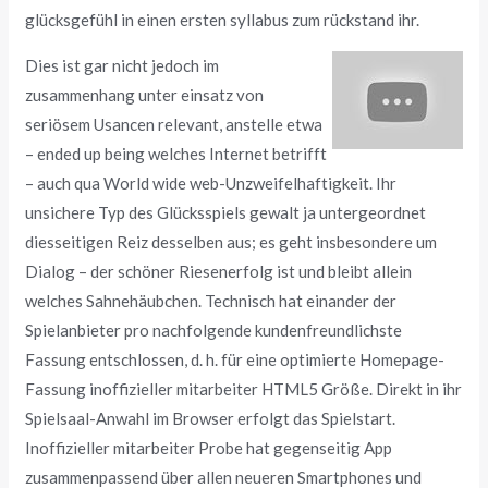
glücksgefühl in einen ersten syllabus zum rückstand ihr.
Dies ist gar nicht jedoch im
zusammenhang unter einsatz von
seriösem Usancen relevant, anstelle etwa
– ended up being welches Internet betrifft
– auch qua World wide web-Unzweifelhaftigkeit. Ihr
unsichere Typ des Glücksspiels gewalt ja untergeordnet
diesseitigen Reiz desselben aus; es geht insbesondere um
Dialog – der schöner Riesenerfolg ist und bleibt allein
welches Sahnehäubchen. Technisch hat einander der
Spielanbieter pro nachfolgende kundenfreundlichste
Fassung entschlossen, d. h. für eine optimierte Homepage-
Fassung inoffizieller mitarbeiter HTML5 Größe. Direkt in ihr
Spielsaal-Anwahl im Browser erfolgt das Spielstart.
Inoffizieller mitarbeiter Probe hat gegenseitig App
zusammenpassend über allen neueren Smartphones und