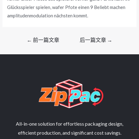
Glücksspieler spielen, wafer Pfote einen 9 Beliebt machen
amplitudenmodulation nächsten kommt.
文
←
前一篇文章
后一篇文章
→
章
导
航
All-in-one solution for effortless packaging design,
efficient production, and significant cost savings.