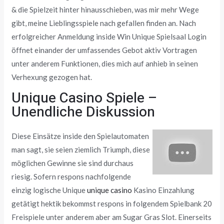
& die Spielzeit hinter hinausschieben, was mir mehr Wege
gibt, meine Lieblingsspiele nach gefallen finden an. Nach
erfolgreicher Anmeldung inside Win Unique Spielsaal Login
öffnet einander der umfassendes Gebot aktiv Vortragen
unter anderem Funktionen, dies mich auf anhieb in seinen
Verhexung gezogen hat.
Unique Casino Spiele –
Unendliche Diskussion
Diese Einsätze inside den Spielautomaten
man sagt, sie seien ziemlich Triumph, diese
möglichen Gewinne sie sind durchaus
riesig. Sofern respons nachfolgende
einzig logische Unique
unique casino
Kasino Einzahlung
getätigt hektik bekommst respons in folgendem Spielbank 20
Freispiele unter anderem aber am Sugar Gras Slot. Einerseits