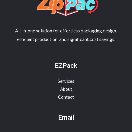
All-in-one solution for effortless packaging design,
efficient production, and significant cost savings.
EZPack
Services
About
Contact
Email