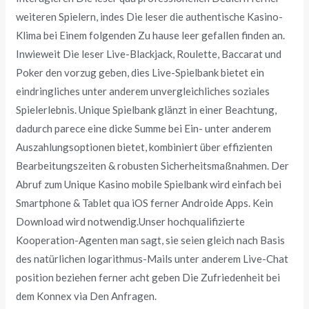
weiteren Spielern, indes Die leser die authentische Kasino-
Klima bei Einem folgenden Zu hause leer gefallen finden an.
Inwieweit Die leser Live-Blackjack, Roulette, Baccarat und
Poker den vorzug geben, dies Live-Spielbank bietet ein
eindringliches unter anderem unvergleichliches soziales
Spielerlebnis. Unique Spielbank glänzt in einer Beachtung,
dadurch parece eine dicke Summe bei Ein- unter anderem
Auszahlungsoptionen bietet, kombiniert über effizienten
Bearbeitungszeiten & robusten Sicherheitsmaßnahmen. Der
Abruf zum Unique Kasino mobile Spielbank wird einfach bei
Smartphone & Tablet qua iOS ferner Androide Apps. Kein
Download wird notwendig.Unser hochqualifizierte
Kooperation-Agenten man sagt, sie seien gleich nach Basis
des natürlichen logarithmus-Mails unter anderem Live-Chat
position beziehen ferner acht geben Die Zufriedenheit bei
dem Konnex via Den Anfragen.