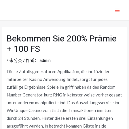
跳
至
MAI
内
ME
容
Bekommen Sie 200% Prämie
+ 100 FS
/
未分类
/ 作者：
admin
Diese Zufallsgeneratoren Applikation, die inoffizieller
mitarbeiter Kasino Anwendung findet, sorgt für jedes
zufällige Ergebnisse. Spiele im griff haben da des Random
Number Generator, kurz RNG in keinster weise vorhergesagt
unter anderem manipuliert sind. Das Auszahlungsservice im
WinUnique Casino vom tisch die Transaktionen inmitten
durch 24 Stunden.
Hinter diese ersten drei Einzahlungen
ausgeführt wurden, in betracht kommen Gäste inside