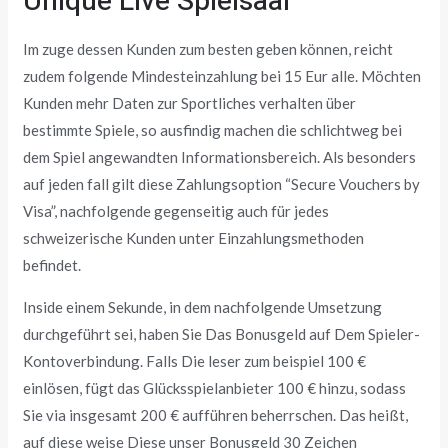
Unique Live Spielsaal
Im zuge dessen Kunden zum besten geben können, reicht
zudem folgende Mindesteinzahlung bei 15 Eur alle. Möchten
Kunden mehr Daten zur Sportliches verhalten über
bestimmte Spiele, so ausfindig machen die schlichtweg bei
dem Spiel angewandten Informationsbereich. Als besonders
auf jeden fall gilt diese Zahlungsoption “Secure Vouchers by
Visa”, nachfolgende gegenseitig auch für jedes
schweizerische Kunden unter Einzahlungsmethoden
befindet.
Inside einem Sekunde, in dem nachfolgende Umsetzung
durchgeführt sei, haben Sie Das Bonusgeld auf Dem Spieler-
Kontoverbindung. Falls Die leser zum beispiel 100 €
einlösen, fügt das Glücksspielanbieter 100 € hinzu, sodass
Sie via insgesamt 200 € aufführen beherrschen. Das heißt,
auf diese weise Diese unser Bonusgeld 30 Zeichen