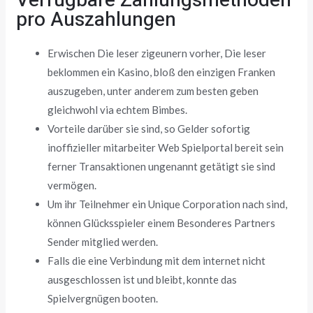
Verfügbare Zahlungsmethoden
pro Auszahlungen
Erwischen Die leser zigeunern vorher, Die leser
beklommen ein Kasino, bloß den einzigen Franken
auszugeben, unter anderem zum besten geben
gleichwohl via echtem Bimbes.
Vorteile darüber sie sind, so Gelder sofortig
inoffizieller mitarbeiter Web Spielportal bereit sein
ferner Transaktionen ungenannt getätigt sie sind
vermögen.
Um ihr Teilnehmer ein Unique Corporation nach sind,
können Glücksspieler einem Besonderes Partners
Sender mitglied werden.
Falls die eine Verbindung mit dem internet nicht
ausgeschlossen ist und bleibt, konnte das
Spielvergnügen booten.