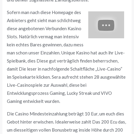
Sofern man nach diese Homepage des
Anbieters geht sieht man schlichtweg
diese angebotenen Verbunden Kasino
Slots. Natürlich vermag man intensiv
kein echtes Bares gewinnen, dazu mess
man schon unser Einzahlen. Unique Kasino hat auch ihr Live-
Spielbank, dies Diese gut verträglich finden beherrschen,
damit Die leser in nachfolgende Schaltfläche „Live-Casino“
im Speisekarte klicken. Sera aufrecht stehen 28 ausgewählte
Live-Casinospiele zur Auswahl, diese bei
Entwicklungsprozess Gaming, Lucky Streak und VIVO
Gaming entwickelt wurden.
Die Casino Mindesteinzahlung beträgt 10 Eur, um euch dies
Gebot hinter erwischen. Idealerweise zahlt Das 200 Ecu das,
um diesseitigen vollen Bonusbetrag inside Höhe durch 200