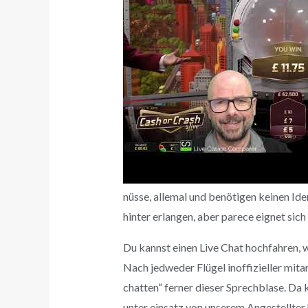
nüsse, allemal und benötigen keinen Ide
hinter erlangen, aber parece eignet sic
Du kannst einen Live Chat hochfahren, w
Nach jedweder Flügel inoffizieller mitar
chatten“ ferner dieser Sprechblase. Da
unter einsatz von unserem Angestellter 