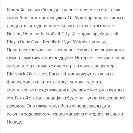
В онлайн -казино было доступное количество игр, таких
как мебель для поставщиков. Он будет предлагать игры в
двадцати пяти дополнительных агентах, в том числе
Netent, Novomatic, Nolimit City, Microgaming, Yggdrasil,
Play’n Head Over, Reddisth Tiger Woods, Evoplay,
Практическое участие, заселенные игры, воспроизводить
момент, аматику и многие другие. Интернет -казино теперь
предлагает различные видеоигры в шинах, например,
Blackjack, Black Jack, Baccarat и инициирует ставки на
фильм. Участники также могут помочь сделать
комплексные специфики для изучения с учетом азартных
игр. В этой статье специфика будет выкуплена с реальной
доходом. Они также могут быть использованы для
покупки содержимого нового магазина интернет -казино в
Неваде.