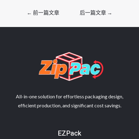
文
←
前一篇文章
后一篇文章
→
章
导
航
All-in-one solution for effortless packaging design,
efficient production, and significant cost savings.
EZPack