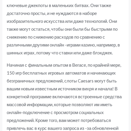
ключевые джекпоты в маленьких битвах. Они также
достаточно просты, и не нуждаются в наборе
изобразительного искусства или даже технологий. Они
также могут остаться, чтобы они были бы быстрыми по
снижению по снижению расходов по сравнению с
различными другими онлайн -играми казино, например, в
шинных играх, потому что ставки или даже блэкджек.
Начиная с финальным опытом в Вегасе, по крайней мере,
150 игр бесплатных игровых автоматов и начинающих
безграничных предложений, слоты Caesars могут быть
вашим новым известным источником вихря и начала! В
конкретной программе включаются встроенные средства
массовой информации, которые позволяют им иметь
онлайн-подключение с просмотром социальных
предложений. Кроме того, вам может потребоваться
привлечь вас в курс вашего запроса из -за обновленной