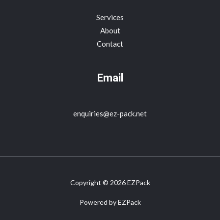
Services
About
Contact
Email
enquiries@ez-pack.net
Copyright © 2026 EZPack
Powered by EZPack