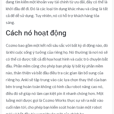
đang tìm kiếm một khoản vay tài chính từ ưu đãi, đây có thể là
khởi đầu để đi. Đó là các loại tín dụng khác nhau và cũng là tất
cả để dễ sử dụng. Tuy nhiên, nó có hỗ trợ khách hàng tỏa
sáng.
Cách nó hoạt động
Cozmo bao gồm một kết nối sâu sắc với bất kỳ di động nào, đó
là khi cuộc sống ý tưởng của riêng họ. Nó thường là nơi nó sẽ
có thể có được tất cả đồ họa hoạt hình và cuộc trò chuyện bắt
đầu. Phần mềm cũng cho phép bạn pháp lý bất kỳ phần mềm
nào, thân thiện và bắt đầu điều tra các gian lận bổ sung của
riêng họ. Anki sẽ tập trung vào các lựa chọn thay thế của bạn
bên trong hoàn toàn không có hình cầu robot nâng cao nó,
điều đó sẽ giúp nó làm cạn kiệt pin ít nhanh chóng hơn. Một
luồng mới được gọi là Cozmo Works thực sự sẽ ra mắt vào
cuối năm tới, cho phép bạn kiểm soát hoàn toàn một robot