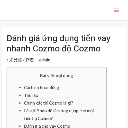
跳
至
MAI
内
ME
容
Đánh giá ứng dụng tiến vay
nhanh Cozmo độ Cozmo
/
未分类
/ 作者：
admin
Bài viết nội dung
Cách nó hoạt động
Thù lao
Chính xác thì Cozmo là gì?
Làm thế nào để làm ứng dụng cho một
tiến bộ Cozmo?
Đánh giá cho vay Cozmo