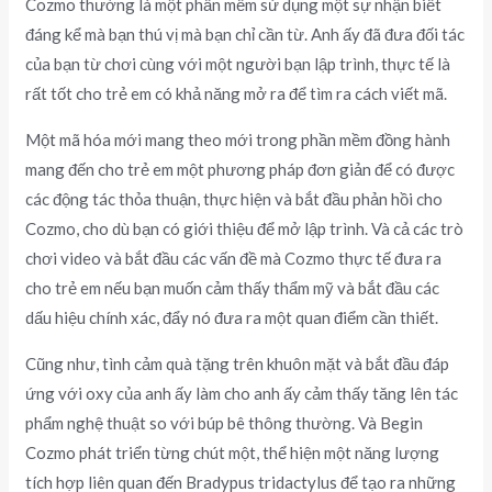
Cozmo thường là một phần mềm sử dụng một sự nhận biết
đáng kể mà bạn thú vị mà bạn chỉ cần từ. Anh ấy đã đưa đối tác
của bạn từ chơi cùng với một người bạn lập trình, thực tế là
rất tốt cho trẻ em có khả năng mở ra để tìm ra cách viết mã.
Một mã hóa mới mang theo mới trong phần mềm đồng hành
mang đến cho trẻ em một phương pháp đơn giản để có được
các động tác thỏa thuận, thực hiện và bắt đầu phản hồi cho
Cozmo, cho dù bạn có giới thiệu để mở lập trình. Và cả các trò
chơi video và bắt đầu các vấn đề mà Cozmo thực tế đưa ra
cho trẻ em nếu bạn muốn cảm thấy thẩm mỹ và bắt đầu các
dấu hiệu chính xác, đẩy nó đưa ra một quan điểm cần thiết.
Cũng như, tình cảm quà tặng trên khuôn mặt và bắt đầu đáp
ứng với oxy của anh ấy làm cho anh ấy cảm thấy tăng lên tác
phẩm nghệ thuật so với búp bê thông thường. Và Begin
Cozmo phát triển từng chút một, thể hiện một năng lượng
tích hợp liên quan đến Bradypus tridactylus để tạo ra những