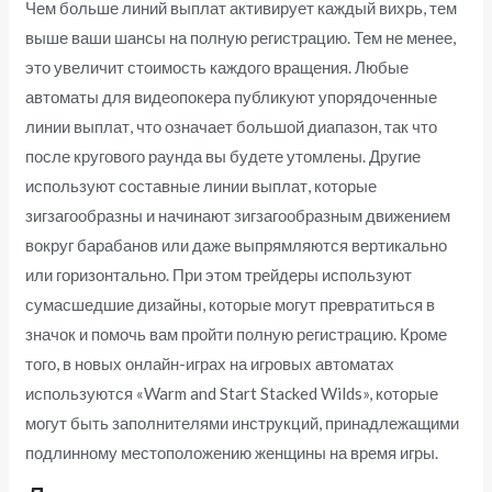
Чем больше линий выплат активирует каждый вихрь, тем
выше ваши шансы на полную регистрацию. Тем не менее,
это увеличит стоимость каждого вращения. Любые
автоматы для видеопокера публикуют упорядоченные
линии выплат, что означает большой диапазон, так что
после кругового раунда вы будете утомлены. Другие
используют составные линии выплат, которые
зигзагообразны и начинают зигзагообразным движением
вокруг барабанов или даже выпрямляются вертикально
или горизонтально. При этом трейдеры используют
сумасшедшие дизайны, которые могут превратиться в
значок и помочь вам пройти полную регистрацию. Кроме
того, в новых онлайн-играх на игровых автоматах
используются «Warm and Start Stacked Wilds», которые
могут быть заполнителями инструкций, принадлежащими
подлинному местоположению женщины на время игры.