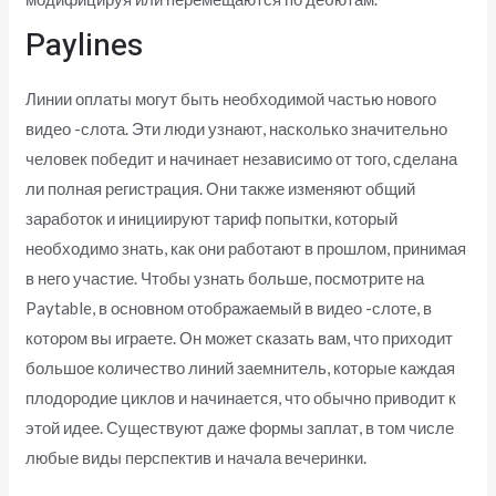
Paylines
Линии оплаты могут быть необходимой частью нового
видео -слота. Эти люди узнают, насколько значительно
человек победит и начинает независимо от того, сделана
ли полная регистрация. Они также изменяют общий
заработок и инициируют тариф попытки, который
необходимо знать, как они работают в прошлом, принимая
в него участие. Чтобы узнать больше, посмотрите на
Paytable, в основном отображаемый в видео -слоте, в
котором вы играете. Он может сказать вам, что приходит
большое количество линий заемнитель, которые каждая
плодородие циклов и начинается, что обычно приводит к
этой идее. Существуют даже формы заплат, в том числе
любые виды перспектив и начала вечеринки.