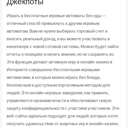
Джекпоты
Играть в бесплатные игровые автоматы без еды —
отличный способ привыкнуть к другим игровым
автоматам. Вам не нужно выбирать торговый счет и
вносить реальный доход, и вы можете участвовать в
кинопокере с новой сотовой системы. Можно будет найти
отчеты о позициях и начать мнения, но не сохранять их.
Эти функции делают активную игру в онлайн-казино в
Интернете совершенно бесплатными игровыми
автоматами, в которые можно играть без блюда,
безопасным и доступным портативным методом для
людей. Эти онлайн-игровые заведения, как правило,
управляются органами власти и обеспечивают новую
защиту конфиденциальности с участием участников. Эти
веб-сайты идеально подходят для людей, которые хотят
получить удовольствие от азартных игр в онлайн-казино,