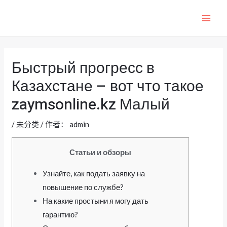
跳
至
MAI
内
ME
容
Быстрый прогресс в
Казахстане – вот что такое
zaymsonline.kz Малый
/
未分类
/ 作者：
admin
Статьи и обзоры
Узнайте, как подать заявку на
повышение по службе?
На какие простыни я могу дать
гарантию?