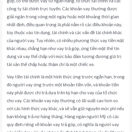
góp, có thể được vay từ ngân hàng, tổ chức tài chính và các
công ty tài chính trực tuyến. Các khoản vay thường được
giải ngân trong vòng một ngày hoặc một khoảng thời gian
nhất định, điều quan trọng là phải nắm rõ các điều khoản này,
tùy thuộc vào tín dụng, tài chính và các vấn đề tài chính khác
của người vay. Tuy nhiên, có nhiều phương thức vay tiền mặt
khác nhau, chẳng hạn như vay trả góp, ứng tiền mặt thẻ tín
dụng và vay thế chấp với mức bảo đảm tương đương giá trị
tài sản thế chấp hoặc thậm chí là một chiếc xe.
Vay tiền tài chính là một hình thức ứng trước ngắn hạn, trong
đó người vay ứng trước một khoản tiền vốn, và khoản tiền
này phải được chi trả dựa trên kỳ hạn cho vay của tổ chức
cho vay. Các khoản vay này thường có lãi suất cao hơn so
với các hình thức vay khác, và sẽ vẫn giữ nguyên mức phí nếu
bạn không trả nợ hàng tháng. Hàng ngàn người Mỹ có các
quy định riêng về khoản vay trả góp, có nghĩa là người vay