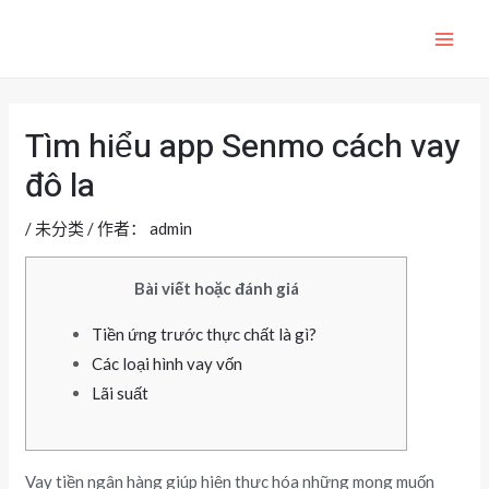
跳
至
MAI
内
ME
容
Tìm hiểu app Senmo cách vay
đô la
/
未分类
/ 作者：
admin
Bài viết hoặc đánh giá
Tiền ứng trước thực chất là gì?
Các loại hình vay vốn
Lãi suất
Vay tiền ngân hàng giúp hiện thực hóa những mong muốn