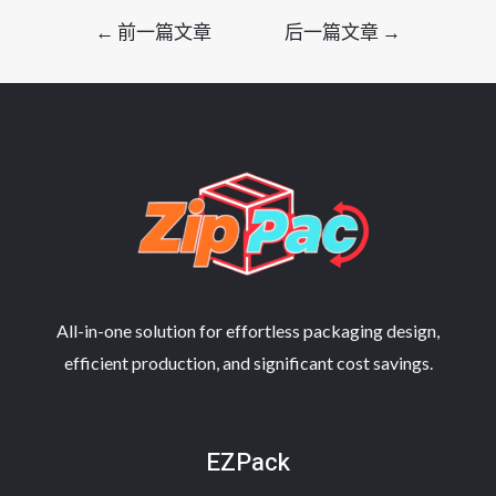
文
←
前一篇文章
后一篇文章
→
章
导
航
All-in-one solution for effortless packaging design,
efficient production, and significant cost savings.
EZPack