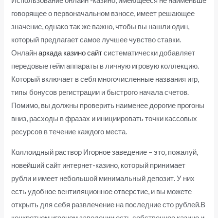
Использование онлайн -казино, имеющееся не наименьше
говорящее о первоначальном взносе, имеет решающее
значение, однако так же важно, чтобы вы нашли один,
который предлагает самое лучшее чувство ставки.
Онлайн
аркада казино сайт
систематически добавляет
передовые гейм аппараты в личную игровую коллекцию.
Который включает в себя многочисленные названия игр,
типы бонусов регистрации и быстрого начала счетов.
Помимо, вы должны проверить наименее дорогие прогоны
вниз, расходы в фразах и инициировать точки кассовых
ресурсов в течение каждого места.
Коллоидный раствор Игорное заведение – это, пожалуй,
новейший сайт интернет-казино, который принимает
рубли и имеет небольшой минимальный депозит. У них
есть удобное вентиляционное отверстие, и вы можете
открыть для себя развлечение на последние сто рублей.В
конкретном игорном заведении есть собственное казино и