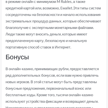
в режиме онлайн с минимумом M Rubles, а также
кредитной картой или, возможно, Ewallet.Эти типы систем
сосредоточены на безопасности и начало использования
экстремальных процедур данных, которые обеспечивают
благополучие с экспертными монетарными файлами.
Люди также могут вносить деньги, которые имеют
предоплаченную карту, безопасную и начальную
портативную способ ставок в Интернет.
Бонусы
В онлайн-казино, принимающих рубли, предоставляется
ряд дополнительных бонусов, если вам нужно привлечь
новых игроков. В этой статье могут быть представлены
бонусные предложения, первоначальный взнос или
бесплатные ходы. Кроме того, тысячи онлайн-казино
используют устройства фиксации и возвращают деньги.
Нижеприведенные предложения сделают видеоигры