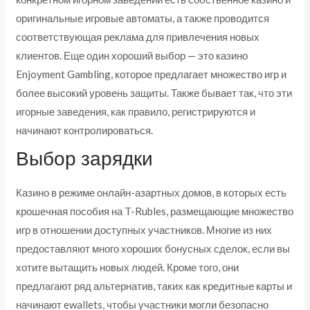
оригинальные игровые автоматы, а также проводится
соответствующая реклама для привлечения новых
клиентов. Еще один хороший выбор — это казино
Enjoyment Gambling, которое предлагает множество игр и
более высокий уровень защиты. Также бывает так, что эти
игорные заведения, как правило, регистрируются и
начинают контролироваться.
Выбор зарядки
Казино в режиме онлайн-азартных домов, в которых есть
крошечная пособия на T-Rubles, размещающие множество
игр в отношении доступных участников. Многие из них
предоставляют много хороших бонусных сделок, если вы
хотите вытащить новых людей. Кроме того, они
предлагают ряд альтернатив, таких как кредитные карты и
начинают ewallets, чтобы участники могли безопасно