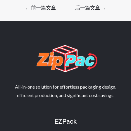
文
←
前一篇文章
后一篇文章
→
章
导
航
All-in-one solution for effortless packaging design,
efficient production, and significant cost savings.
EZPack