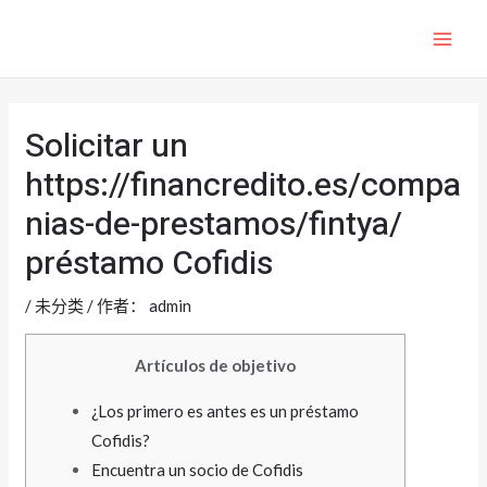
跳
至
MAI
内
ME
容
Solicitar un
https://financredito.es/compa
nias-de-prestamos/fintya/
préstamo Cofidis
/
未分类
/ 作者：
admin
Artículos de objetivo
¿Los primero es antes es un préstamo
Cofidis?
Encuentra un socio de Cofidis