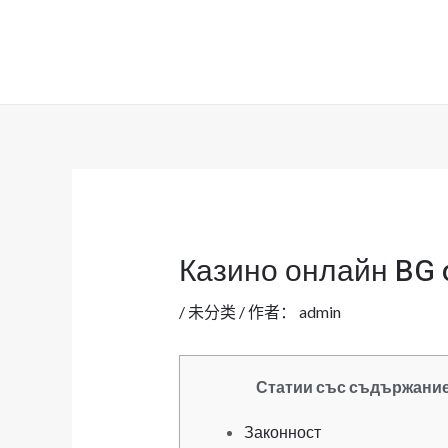
跳
至
内
容
Казино онлайн BG c
/
未分类
/ 作者：
admin
Статии със съдържани
Законност