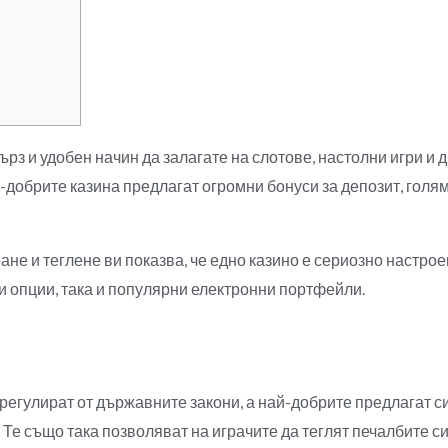
ърз и удобен начин да залагате на слотове, настолни игри и д
-добрите казина предлагат огромни бонуси за депозит, голям 
ане и теглене ви показва, че едно казино е сериозно настрое
и опции, така и популярни електронни портфейли.
 регулират от държавните закони, а най-добрите предлагат с
Те също така позволяват на играчите да теглят печалбите с