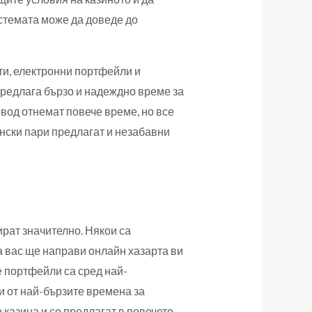
стемата може да доведе до
ти, електронни портфейли и
 предлага бързо и надеждно време за
евод отнемат повече време, но все
ински пари предлагат и незабавни
рат значително. Някои са
за вас ще направи онлайн хазарта ви
е портфейли са сред най-
и от най-бързите времена за
 казина и се предлагат в повечето