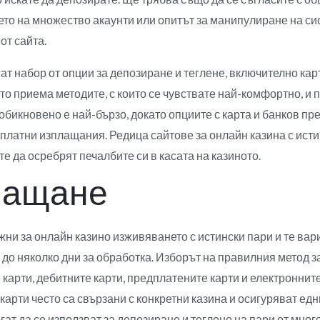
ето на множество акаунти или опитът за манипулиране на си
от сайта.
т набор от опции за депозиране и теглене, включително кар
ето приема методите, с които се чувствате най-комфортно, и
обикновено е най-бързо, докато опциите с карта и банков пр
зплатни изплащания. Редица сайтове за онлайн казина с ист
те да осребрят печалбите си в касата на казиното.
лащане
и за онлайн казино изживяването с истински пари и те вари
т до няколко дни за обработка. Изборът на правилния метод 
 карти, дебитните карти, предплатените карти и електроннит
арти често са свързани с конкретни казина и осигуряват едн
гат да се използват за депозиране и теглене на пари от много