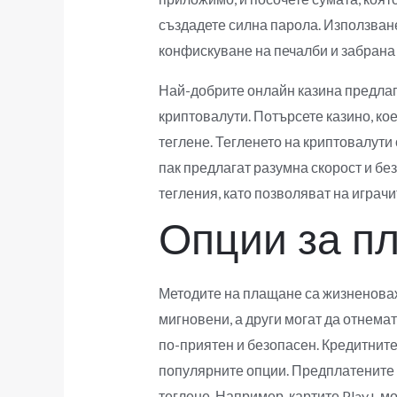
създадете силна парола. Използван
конфискуване на печалби и забрана 
Най-добрите онлайн казина предлага
криптовалути. Потърсете казино, ко
теглене. Тегленето на криптовалути 
пак предлагат разумна скорост и бе
тегления, като позволяват на играчи
Опции за п
Методите на плащане са жизненоважн
мигновени, а други могат да отнема
по-приятен и безопасен. Кредитните
популярните опции. Предплатените к
теглене. Например, картите Play+ мо