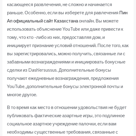
касающееся развлечения, не сложно и начинается
раньше. Особенно, если вы изберете для равлечения
Пин
Ап официальный сайт Казахстана
онлайн. Вы можете
использовать объяснение YouTube или даже привести к
тому, что кто -либо из них, предоставляя дом, и
инициирует признание условий отношений. После того, как
вы зарегистрировались, можно получить, связанные ли с
забавными вознаграждениями и инициировать бонусные
сделки из Dash’ersussus. Дополнительные бонусы
получают ежедневные вознаграждения, предложения
YouTube, дополнительные бонусы электронной почты и
многое другое.
В то время как место в отношении удовольствия не будет
публиковать фактические азартные игры, это подлинное
социальное азартное учреждение палочки, если вам
необходимы существенные требования, связанные с