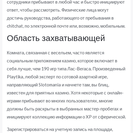
сотрудники прибывают в любой час и быстро инициируют
ответ, чтобы рассмотреть. Физические лица могут
достичь руководства, работающего от пребывания в
chitchat, по электронной почте или, возможно, мобильным.
Область захватывающей
Комната, связанная с весельем, часто является
социальным приложением казино, которое включает в
себя лучше, чем 190 игр типа Лас-Вегаса. Произведенный
Playtika, любой эксперт по сотовой азартной игре,
направляющий Slotomania и начнете там, вы блиц,
известен для приятных казино. Хотя некоторые с онлайн-
играми прибывают во многих пользователях, многие
должны быть раскрыты в выбранных мастер-пробегах и
инициируют коллекцию информации о XP от сферической.
Зарегистрироваться на учетную запись на площади,