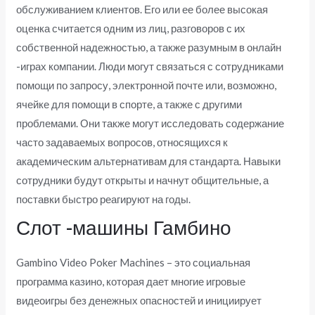
обслуживанием клиентов. Его или ее более высокая
оценка считается одним из лиц, разговоров с их
собственной надежностью, а также разумным в онлайн
-играх компании. Люди могут связаться с сотрудниками
помощи по запросу, электронной почте или, возможно,
ячейке для помощи в спорте, а также с другими
проблемами. Они также могут исследовать содержание
часто задаваемых вопросов, относящихся к
академическим альтернативам для стандарта. Навыки
сотрудники будут открыты и начнут общительные, а
поставки быстро реагируют на годы.
Слот -машины Гамбино
Gambino Video Poker Machines – это социальная
программа казино, которая дает многие игровые
видеоигры без денежных опасностей и инициирует