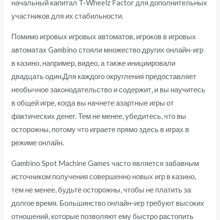
начальный капитал T-Wheelz Factor для дополнительных
участников для их стабильности.
Помимо игровых игровых автоматов, игроков в игровых
автоматах Gambino стояли множество других онлайн-игр
в казино, например, видео, а также инициировали
двадцать один.Для каждого округления предоставляет
необычное законодательство и содержит, и вы научитесь
в общей игре, когда вы начнете азартные игры от
фактических денег. Тем не менее, убедитесь, что вы
осторожны, потому что играете прямо здесь в играх в
режиме онлайн.
Gambino Spot Machine Games часто является забавным
источником получения совершенно новых игр в казино,
тем не менее, будьте осторожны, чтобы не платить за
долгое время. Большинство онлайн-игр требуют высоких
отношений, которые позволяют ему быстро растопить