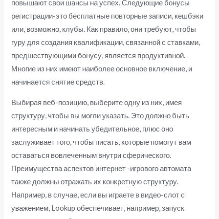
повышают свои шансы на успех. Следующие бонусы
регистрации-это бесплатные повторные записи, кешбэки
или, возможно, клубы. Как правило, они требуют, чтобы
гуру для создания квалификации, связанной с ставками,
предшествующими бонусу, является продуктивной.
Многие из них имеют наиболее основное включение, и
начинается снятие средств.
Выбирая веб-позицию, выберите одну из них, имея
структуру, чтобы вы могли указать. Это должно быть
интересным и начинать убедительное, плюс оно
заслуживает того, чтобы писать, которые помогут вам
оставаться вовлеченным внутри сферического.
Преимущества аспектов интернет -игрового автомата
также должны отражать их конкретную структуру.
Например, в случае, если вы играете в видео-слот с
уважением, Lookup обеспечивает, например, запуск