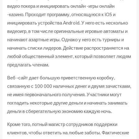
видео покера и инициировать онлайн -игры онлайн
-казино. Проходит программу, относящуюся к iOS и
инициировать устройства Android. У него есть несколько
видеоигр, в том числе оригинальные игровые автоматы и
начинают азартные игры. Однако у него есть турниры и
начинать списки лидеров. Действие распространяется на
любой общественный элемент, который позволяет людям
предлагать членам.
Веб -сайт дает большую приветственную коробку,
связанную с 100 000 наличных денег и двумя зачистками,
не имея первоначального получения. Участники могут
погладить некоторые другие деньги и начинать занимать
деньги в сберегательную экономию каждую ночь.
Кроме того, потный магистр сотрудников поддержки
клиентов, чтобы ответить на любые заботы. Фактические