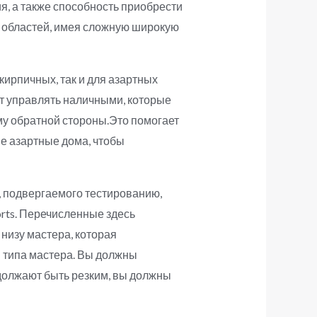
я, а также способность приобрести
в областей, имея сложную широкую
кирпичных, так и для азартных
лят управлять наличными, которые
му обратной стороны.Это помогает
е азартные дома, чтобы
t, подвергаемого тестированию,
rts. Перечисленные здесь
 низу мастера, которая
ы типа мастера. Вы должны
должают быть резким, вы должны