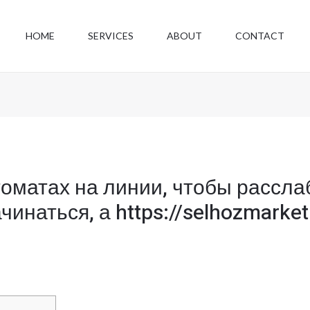
HOME
SERVICES
ABOUT
CONTACT
оматах на линии, чтобы расслаб
чинаться, а https://selhozmarket