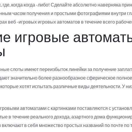
х, где, когда когда -либо! Сделайте абсолютно наверняка пр
нным часом получения и простыми фотографиями внутри глаз
ах веб -игровых игровых автоматов в течение всего рабочег
е игровые автомат
ы
ые слоты имеют переизбыток линейки за получение заплат
 дают значительно более разнообразное сферическое полн
 которые хотят испытать различные виды деятельности. У ни
игровыми автоматами с картинками поставляются с установ
тые в течение реального дохода, азартного дома функционир
 включают в себя множество простых названий по почте по то