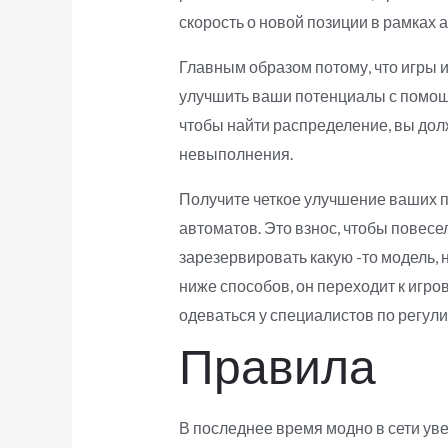
скорость о новой позиции в рамках 
Главным образом потому, что игры иг
улучшить ваши потенциалы с помощь
чтобы найти распределение, вы дол
невыполнения.
Получите четкое улучшение ваших п
автоматов. Это взнос, чтобы повесе
зарезервировать какую -то модель,
ниже способов, он переходит к игр
одеваться у специалистов по регули
Правила
В последнее время модно в сети уве