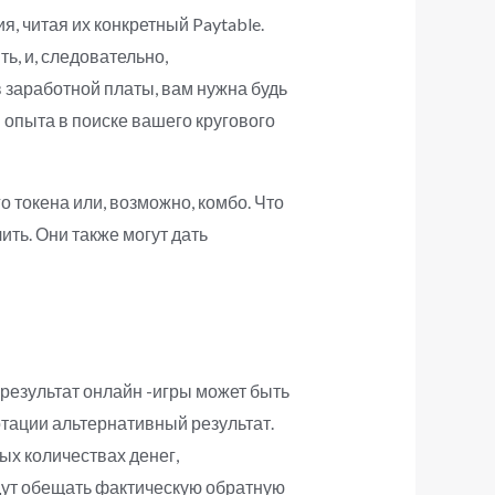
, читая их конкретный Paytable.
ь, и, следовательно,
 заработной платы, вам нужна будь
м опыта в поиске вашего кругового
 токена или, возможно, комбо. Что
ть. Они также могут дать
результат онлайн -игры может быть
тации альтернативный результат.
ых количествах денег,
удут обещать фактическую обратную