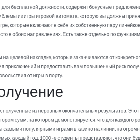
н для бесплатной должности, содержит бонусные предложения
блемы из игры игровой автомата, которую вы должны принят
гре, которые включают в себя их собственную пару линейков
росто в обоих направлениях. Есть также отдельно по функция
на целевой накладке, которые заканчиваются от конкретного
мя приключений и предоставить вам повышенный риск получи
вольствия от игры в порту.
олучение
, полученные из неровных окончательных результатов. Этот 
ром сумм, на котором демонстрируется, что для каждого ро
 самыми популярными играми в казино на линии, на огромн
мых каждый год. 1000 -е студенты представляют, что они б