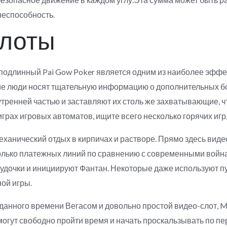
еспособность.
слоты
, подлинный Pai Gow Poker является одним из наиболее эффе
огие люди носят тщательную информацию о дополнительных бон
тренней частью и заставляют их столь же захватывающие, чт
играх игровых автоматов, ищите всего несколько горячих игр
механический отдых в кирпичах и растворе. Прямо здесь вид
столько платежных линий по сравнению с современными война
, удочки и инициируют Фантан. Некоторые даже используют пу
ой игры.
данного времени Вегасом и довольно простой видео-слот, Mc
 могут свободно пройти время и начать проскальзывать по п