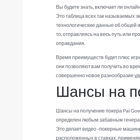
Вы будете знать, включает ли онлай
Это таблица всех так называемых эм
технологические данные об общей и
то, отправляясь на весь путь или п
оправдания.
Время преимуществ будет плюс игры 
они позволяют вам получить во вре
совершенно новое разнообразие удо
Шансы на п
Шансы на получение покера Pai Gow
определен любым забавным генерато
Это делает видео -покерные машины
расположенных в ставках, применяе