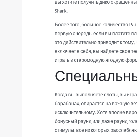
вы хотите получить дико окрашенные
Shark.
Более того, большое количество Pai 
первую очередь, если вы платите пл
это действительно приводит к тому,
включает в себя, вы найдете свое т
играть в старомодную ягодную форм
Специальн
Когда вы выполняете слоты, вы игра
барабанах, опирается на важную вет
исключительному. Хотя вполне вероя
бонусный раунд или даже раунд го
стимулы, все из которых расслабля