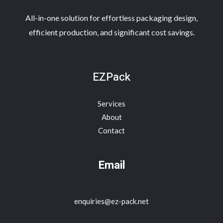
All-in-one solution for effortless packaging design,
efficient production, and significant cost savings.
EZPack
Services
About
Contact
Email
enquiries@ez-pack.net