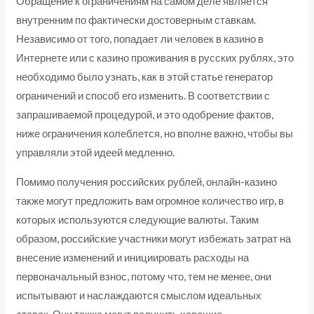
Обращение к ограничениям на самом деле является
внутренним по фактически достоверным ставкам.
Независимо от того, попадает ли человек в казино в
Интернете или с казино проживания в русских рублях, это
необходимо было узнать, как в этой статье генератор
ограничений и способ его изменить. В соответствии с
запрашиваемой процедурой, и это одобрение фактов,
ниже ограничения колеблется, но вполне важно, чтобы вы
управляли этой идеей медленно.
Помимо получения российских рублей, онлайн-казино
также могут предложить вам огромное количество игр, в
которых используются следующие валюты. Таким
образом, российские участники могут избежать затрат на
внесение изменений и инициировать расходы на
первоначальный взнос, потому что, тем не менее, они
испытывают и наслаждаются смыслом идеальных