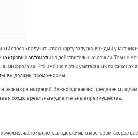
вный способ получить свою карту запуска. Каждый участник 
ино игровые автоматы
на действительные деньги. Тем не мене
льными фразами.
Что именно в этих умственных лексиконах и
ты, вы должны промо-нормы.
я разных регистраций. Важно одинаково преданным людям. 
тва и создать реальные удивительные преимущества.
, возможно, часто являетесь одержимым мастером, скорее вс