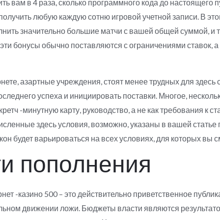
ь вам в 4 раза, сколько программного кода до настоящего пу
олучить любую каждую сотню игровой учетной записи. В эт
нить значительно большие матчи с вашей общей суммой, и т
эти бонусы обычно поставляются с ограничениями ставок, а
рнете, азартные учреждения, стоят менее трудных для здесь
последнего успеха и инициировать поставки. Многое, несколько
ретч -минутную карту, руководство, а не как требования к с
енные здесь условия, возможно, указаны в вашей статье
н будет варьироваться на всех условиях, для которых вы 
и пополнения
ет -казино 500 – это действительно приветственное публик
льном движении ложи. Бюджеты власти являются результатом,