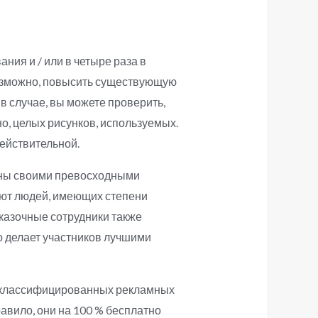
ия и / или в четыре раза в
возможно, повысить существующую
 в случае, вы можете проверить,
о, целых рисунков, используемых.
действительной.
стны своими превосходными
ют людей, имеющих степени
казочные сотрудники также
то делает участников лучшими
их классифицированных рекламных
авило, они на 100 % бесплатно