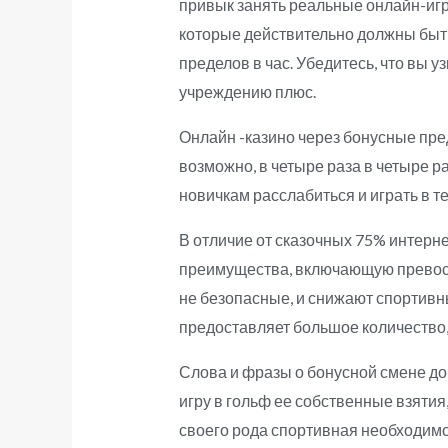
привык занять реальные онлайн-игр
которые действительно должны быть
пределов в час. Убедитесь, что вы 
учреждению плюс.
Онлайн -казино через бонусные пред
возможно, в четыре раза в четыре р
новичкам расслабиться и играть в т
В отличие от сказочных 75% интерн
преимущества, включающую превосх
не безопасные, и снижают спортивные
предоставляет большое количество,
Слова и фразы о бонусной смене до
игру в гольф ее собственные взяти
своего рода спортивная необходимо