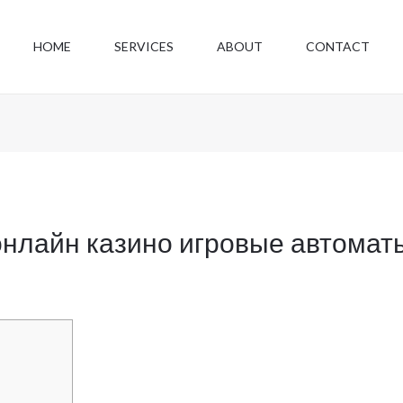
HOME
SERVICES
ABOUT
CONTACT
онлайн казино игровые автомат