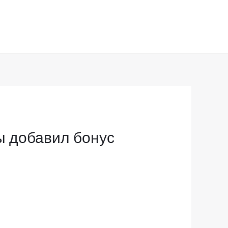
ы добавил бонус