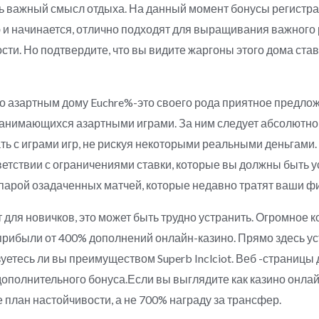
ить важный смысл отдыха. На данный момент бонусы регистр
и начинается, отлично подходят для выращивания важного
. Но подтвердите, что вы видите жаргоны этого дома став
 азартным дому Euchre%-это своего рода приятное предлож
занимающихся азартными играми. За ним следует абсолютно
ь с играми игр, не рискуя некоторыми реальными деньгами. 
тветствии с ограничениями ставки, которые вы должны быть
я парой озадаченных матчей, которые недавно тратят ваши 
т для новичков, это может быть трудно устранить. Огромное 
рибыли от 400% дополнений онлайн-казино. Прямо здесь ус
зуетесь ли вы преимуществом Superb Inclciot. Веб -страницы 
дополнительного бонуса.Если вы выглядите как казино онлай
 план настойчивости, а не 700% награду за трансфер.