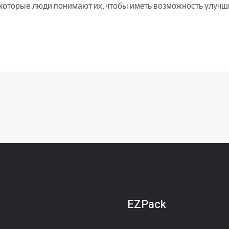
екоторые люди понимают их, чтобы иметь возможность улучш
EZPack