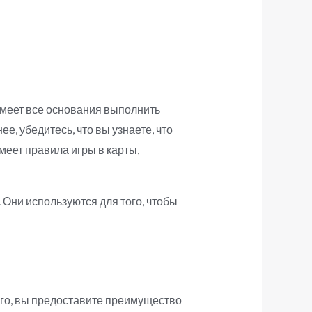
имеет все основания выполнить
е, убедитесь, что вы узнаете, что
меет правила игры в карты,
Они используются для того, чтобы
его, вы предоставите преимущество