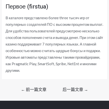
Первое (firstua)
В каталоге представлено более three тысяч игр от
популярных создателей ПО с высоким процентом выплат.
Для удобства пользователей предусмотрено несколько
способов пополнения счета и вывода денег. При этом сайт
казино поддерживает 7 популярных языках. А главной
особенностью можно считать щедрые бонусы и подарки.
Игровые автоматы представлены такими провайдерами,
как Pragmatic Play, SmartSoft, Spribe, NetEnt и многими
другими.
文
←
前一篇文章
后一篇文章
→
章
导
航