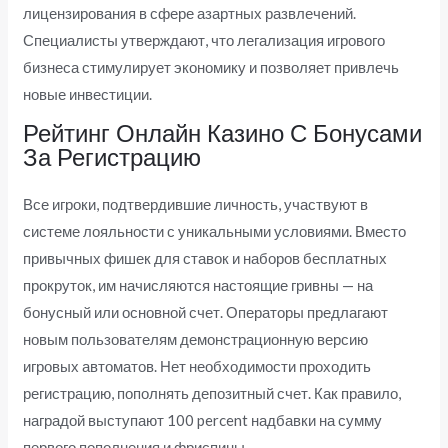
лицензирования в сфере азартных развлечений.
Специалисты утверждают, что легализация игрового
бизнеса стимулирует экономику и позволяет привлечь
новые инвестиции.
Рейтинг Онлайн Казино С Бонусами
За Регистрацию
Все игроки, подтвердившие личность, участвуют в
системе лояльности с уникальными условиями. Вместо
привычных фишек для ставок и наборов бесплатных
прокруток, им начисляются настоящие гривны — на
бонусный или основной счет. Операторы предлагают
новым пользователям демонстрационную версию
игровых автоматов. Нет необходимости проходить
регистрацию, пополнять депозитный счет. Как правило,
наградой выступают 100 percent надбавки на сумму
первого пополнения и фриспины.