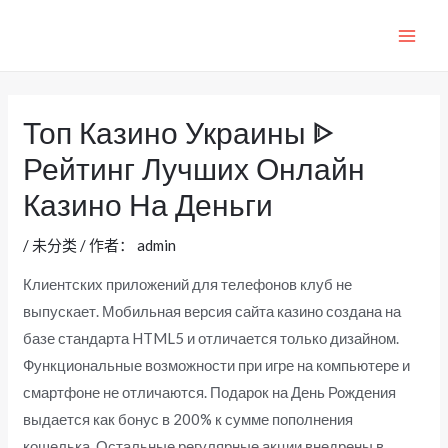
跳
至
MAI
内
ME
容
Топ Казино Украины ᐈ
Рейтинг Лучших Онлайн
Казино На Деньги
/
未分类
/ 作者：
admin
Клиентских приложений для телефонов клуб не
выпускает. Мобильная версия сайта казино создана на
базе стандарта HTML5 и отличается только дизайном.
Функциональные возможности при игре на компьютере и
смартфоне не отличаются. Подарок на День Рождения
выдается как бонус в 200% к сумме пополнения
кошелька. Остальные регулярные акции внедрены в