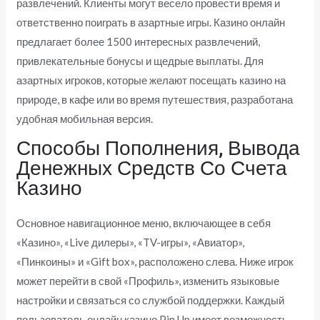
развлечений. Клиенты могут весело провести время и
ответственно поиграть в азартные игры. Казино онлайн
предлагает более 1500 интересных развлечений,
привлекательные бонусы и щедрые выплаты. Для
азартных игроков, которые желают посещать казино на
природе, в кафе или во время путешествия, разработана
удобная мобильная версия.
Способы Пополнения, Вывода
Денежных Средств Со Счета
Казино
Основное навигационное меню, включающее в себя
«Казино», «Live дилеры», «TV-игры», «Авиатор»,
«Пинкоины» и «Gift box», расположено слева. Ниже игрок
может перейти в свой «Профиль», изменить языковые
настройки и связаться со службой поддержки. Каждый
пользователь онлайн казино Pin Up имеет возможность