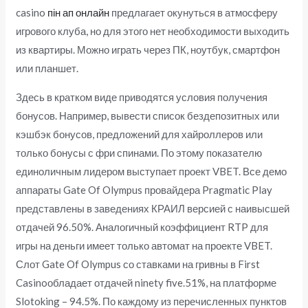
casino
пін ап онлайн
предлагает окунуться в атмосферу
игрового клуба, но для этого нет необходимости выходить
из квартиры. Можно играть через ПК, ноутбук, смартфон
или планшет.
Здесь в кратком виде приводятся условия получения
бонусов. Например, вывести список бездепозитных или
кэшбэк бонусов, предложений для хайроллеров или
только бонусы с фри спинами. По этому показателю
единоличным лидером выступает проект VBET. Все демо
аппараты Gate Of Olympus провайдера Pragmatic Play
представлены в заведениях КРАИЛ версией с наивысшей
отдачей 96.50%. Аналогичный коэффициент RTP для
игры на деньги имеет только автомат на проекте VBET.
Слот Gate Of Olympus со ставками на гривны в First
Casinoобладает отдачей ninety five.51%, на платформе
Slotoking – 94.5%. По каждому из перечисленных пунктов