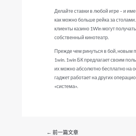
Делайте ставки в любой игре – и и
как можно больше рейка за столами.
клиенты казино 1Win могут получат
собственный кинотеатр.
Прежде чем ринуться в бой, новым 
1win. 1win БК предлагает своим по
их можно абсолютно бесплатно на о
гаджет работает на других операцион
«система».
文
←
前一篇文章