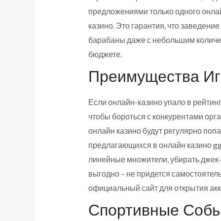
предложениями только одного онлай
казино. Это гарантия, что заведени
барабаны даже с небольшим количест
бюджете.
Преимущества Иг
Если онлайн-казино упало в рейтинге
чтобы бороться с конкурентами орг
онлайн казино будут регулярно поп
предлагающихся в онлайн казино gg
линейные множители, убирать джек-п
выгодно – не придется самостоятель
официальный сайт для открытия акк
Спортивные Собы