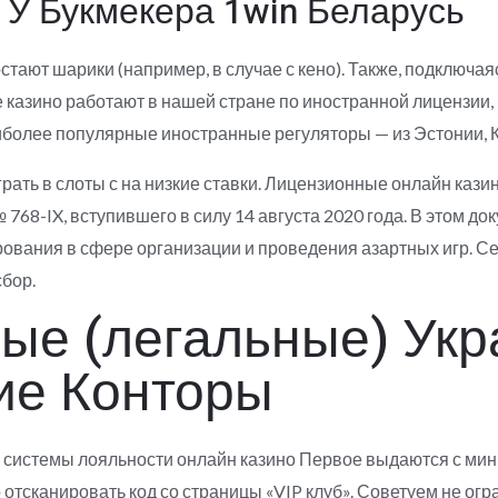
У Букмекера 1win Беларусь
остают шарики (например, в случае с кено). Также, подключаяс
казино работают в нашей стране по иностранной лицензии, 
иболее популярные иностранные регуляторы — из Эстонии, 
ать в слоты с на низкие ставки. Лицензионные онлайн кази
 768-IX, вступившего в силу 14 августа 2020 года. В этом 
ования в сфере организации и проведения азартных игр. Се
сбор.
ые (легальные) Укр
ие Конторы
 системы лояльности онлайн казино Первое выдаются с ми
 отсканировать код со страницы «VIP клуб». Советуем не о