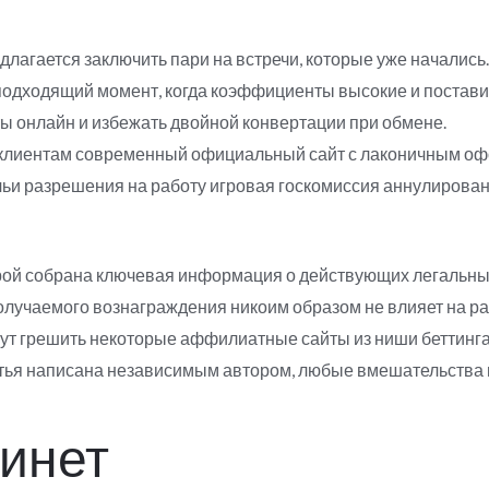
лагается заключить пари на встречи, которые уже начались.
подходящий момент, когда коэффициенты высокие и поставит
ы онлайн и избежать двойной конвертации при обмене.
 клиентам современный официальный сайт с лаконичным о
ьи разрешения на работу игровая госкомиссия аннулирован
рой собрана ключевая информация о действующих легальных
получаемого вознаграждения никоим образом не влияет на р
т грешить некоторые аффилиатные сайты из ниши беттинга, н
татья написана независимым автором, любые вмешательства 
инет