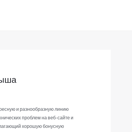
рыша
ересную и разнообразную линию
хнических проблем на веб-сайте и
едлагающий хорошую бонусную