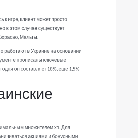
ь к игре, клиент может просто
но в этом случае существует
Кюрасао, Мальты.
но работают в Украине на основании
документе прописаны ключевые
годня он составляет 18%, еще 1,5%
аинские
нимальным множителем х1. Для
граничиваться акциями и бонусными