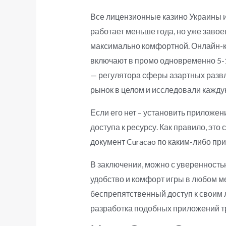
Все лицензионные казино Украины и
работает меньше года, но уже завое
максимально комфортной. Онлайн-к
включают в промо одновременно 5-
— регулятора сферы азартных развл
рынок в целом и исследовали кажду
Если его нет – установить приложен
доступа к ресурсу. Как правило, эт
документ Curacao по каким-либо при
В заключении, можно с уверенностью
удобство и комфорт игры в любом м
беспрепятственный доступ к своим 
разработка подобных приложений тре